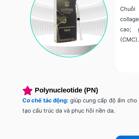
Chuỗi
collag
cao; g
(CMC).
Polynucleotide (PN)
Cơ chế tác động:
giúp cung cấp độ ẩm cho d
tạo cấu trúc da và phục hồi nền da.