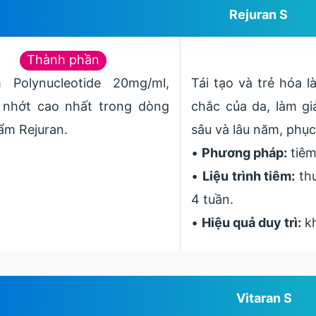
Rejuran S
Thành phần
 Polynucleotide 20mg/ml,
Tái tạo và trẻ hóa l
 nhớt cao nhất trong dòng
chắc của da, làm g
ẩm Rejuran.
sâu và lâu năm, phục
•
Phương pháp:
tiêm
•
Liệu trình tiêm:
thư
4 tuần.
•
Hiệu quả duy trì:
kh
Vitaran S