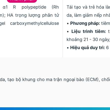
 α1 R polypeptide (Rh
Tái tạo và trẻ hóa l
en); HA trọng lượng phân tử
da, làm giảm nếp nhă
el carboxymethylcellulose
•
Phương pháp:
tiêm
•
Liệu trình tiêm:
t
khoảng 21 - 30 ngày,
•
Hiệu quả duy trì:
6 
a, tạo bộ khung cho ma trận ngoại bào (ECM), chống