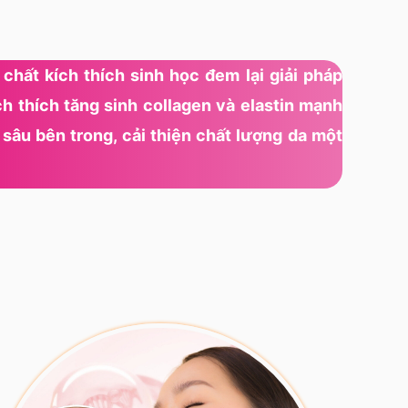
 chất kích thích sinh học đem lại giải pháp
ích thích tăng sinh collagen và elastin mạnh
ừ sâu bên trong, cải thiện chất lượng da một