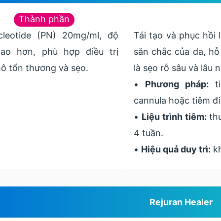
Thành phần
cleotide (PN) 20mg/ml, độ
Tái tạo và phục hồi 
ao hơn, phù hợp điều trị
săn chắc của da, hỗ 
ô tổn thương và sẹo.
là sẹo rỗ sâu và lâu 
•
Phương pháp:
ti
cannula hoặc tiêm đi
•
Liệu trình tiêm:
thư
4 tuần.
•
Hiệu quả duy trì:
kh
Rejuran Healer