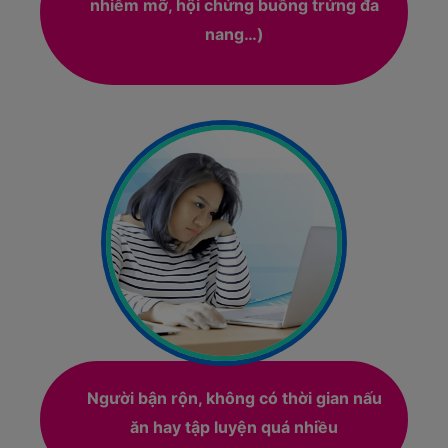
nhiễm mỡ, hội chứng buồng trứng đa
nang…)
Người bận rộn, không có thời gian nấu
ăn hay tập luyện quá nhiều