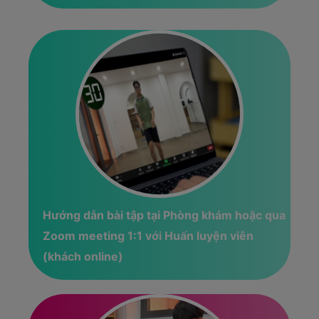
Hướng dẫn bài tập tại Phòng khám hoặc qua
Zoom meeting 1:1 với Huấn luyện viên
(khách online)