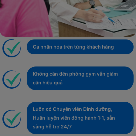
Cá nhân hóa trên từng khách hàng
Không cần đến phòng gym vẫn giảm
cân hiệu quả
Luôn có Chuyên viên Dinh dưỡng,
Huấn luyện viên đồng hành 1:1, sẵn
sàng hỗ trợ 24/7