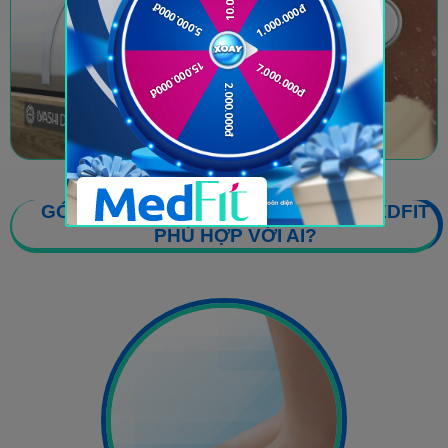
GÓI DINH DƯỠNG VẬN ĐỘNG TẠI MEDFIT
PHÙ HỢP VỚI AI?