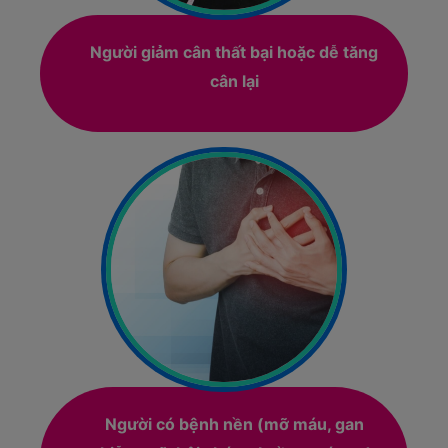
Người giảm cân thất bại hoặc dễ tăng
cân lại
Người có bệnh nền (mỡ máu, gan