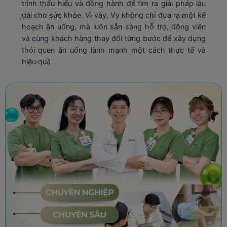
u
dưỡng mà còn phù hợp với khẩu vị và thói quen ăn
ế
uống hằng ngày, giúp việc ăn uống lành mạnh trở nên
n
thực tế, dễ áp dụng và có thể duy trì lâu dài. Với sự
g
đồng hành tận tâm, Vy hỗ trợ khách hàng hiểu rõ cơ
à
thể mình và từng bước điều chỉnh thói quen ăn uống
thông qua những lựa chọn ẩm thực phù hợp, từ đó
cải thiện sức khỏe và nâng cao chất lượng cuộc
sống.