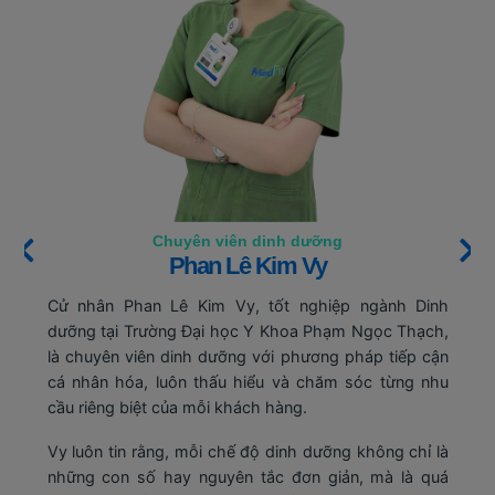
Chuyên viên dinh dưỡng
Nguyễn Đặng Thảo Vy
h
Kỹ sư Nguyễn Đặng Thảo Vy, tốt nghiệp ngành Khoa
,
học Dinh dưỡng và Ẩm thực tại Trường Đại học Công
n
Thương TP. Hồ Chí Minh, với nền tảng kiến thức về
u
dinh dưỡng ứng dụng và chế biến thực phẩm.
Định hướng chuyên môn tập trung vào việc kết hợp
à
dinh dưỡng khoa học với ẩm thực ứng dụng, nhằm
á
xây dựng chế độ ăn không chỉ đảm bảo giá trị dinh