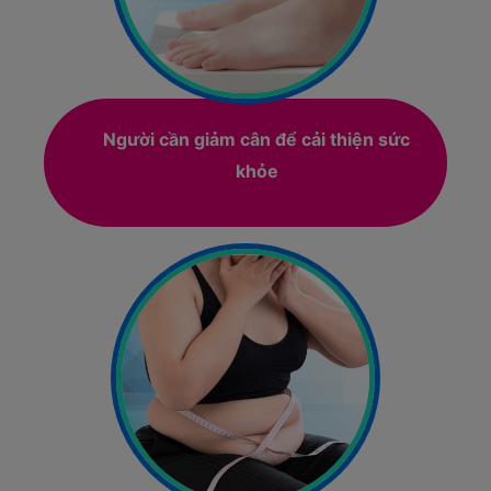
Người cần giảm cân để cải thiện sức
khỏe