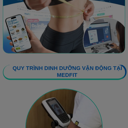
QUY TRÌNH DINH DƯỠNG VẬN ĐỘNG TẠI
MEDFIT