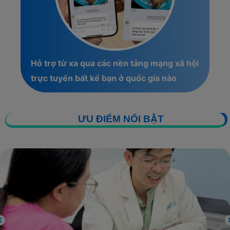
Hỗ trợ từ xa qua các nền tảng mạng xã hội
trực tuyến bất kể bạn ở quốc gia nào
ƯU ĐIỂM NỔI BẬT