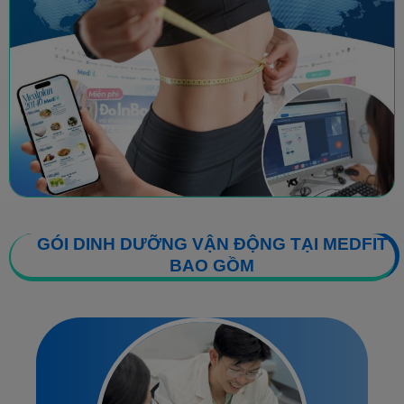
GÓI DINH DƯỠNG VẬN ĐỘNG TẠI MEDFIT
BAO GỒM