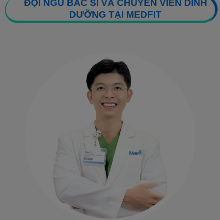
ĐỘI NGŨ BÁC SĨ VÀ CHUYÊN VIÊN DINH
DƯỠNG TẠI MEDFIT