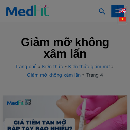
Nhảy
Tìm
tới
MAI
kiếm
nội
ME
dung
Giảm mỡ không
xâm lấn
Trang chủ
Kiến thức
Kiến thức giảm mỡ
Giảm mỡ không xâm lấn
Trang 4