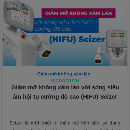
LẤN
–
LỰA
CHỌN
THÔNG
MINH
CHO
MẸ
HIỆN
ĐẠI
Giảm mỡ không xâm lấn
02/04/2026
Giảm mỡ không xâm lấn với sóng siêu
âm hội tụ cường độ cao (HIFU) Scizer
Scizer là một thiết bị thẩm mỹ tiên tiến, sử dụng