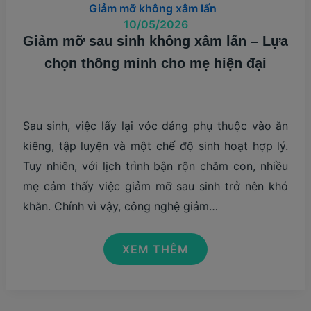
Giảm mỡ không xâm lấn
10/05/2026
Giảm mỡ sau sinh không xâm lấn – Lựa
chọn thông minh cho mẹ hiện đại
Sau sinh, việc lấy lại vóc dáng phụ thuộc vào ăn
kiêng, tập luyện và một chế độ sinh hoạt hợp lý.
Tuy nhiên, với lịch trình bận rộn chăm con, nhiều
mẹ cảm thấy việc giảm mỡ sau sinh trở nên khó
khăn. Chính vì vậy, công nghệ giảm…
GIẢM
XEM THÊM
MỠ
SAU
SINH
KHÔNG
XÂM