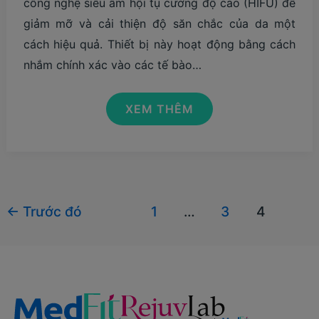
công nghệ siêu âm hội tụ cường độ cao (HIFU) để
giảm mỡ và cải thiện độ săn chắc của da một
cách hiệu quả. Thiết bị này hoạt động bằng cách
nhắm chính xác vào các tế bào…
GIẢM
XEM THÊM
MỠ
KHÔNG
XÂM
LẤN
VỚI
SÓNG
SIÊU
ÂM
Phân
←
Trước đó
1
…
3
4
HỘI
TỤ
trang
CƯỜNG
ĐỘ
bài
CAO
(HIFU)
đăng
SCIZER