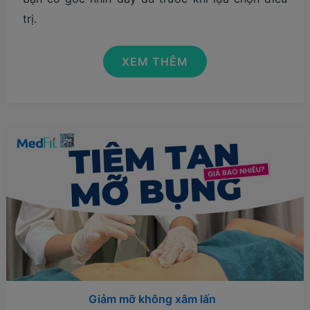
trị.
GIÁ
XEM THÊM
TIÊM
TAN
MỠ
BẮP
TAY
BAO
NHIÊU?
CÓ
HIỆU
QUẢ
KHÔNG?
Giảm mỡ không xâm lấn