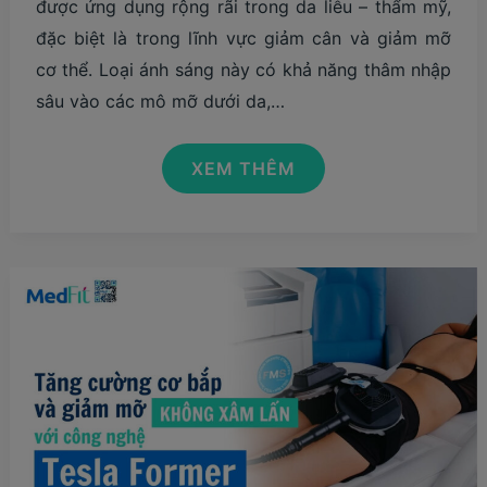
được ứng dụng rộng rãi trong da liễu – thẩm mỹ,
đặc biệt là trong lĩnh vực giảm cân và giảm mỡ
cơ thể. Loại ánh sáng này có khả năng thâm nhập
sâu vào các mô mỡ dưới da,…
ÁNH
XEM THÊM
SÁNG
ĐỎ
CÓ
THỰC
SỰ
GIÚP
GIẢM
CÂN,
GIẢM
MỠ
HIỆU
QUẢ?