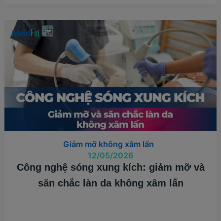
VÀ
GIẢM
MỠ
KHÔNG
XÂM
LẤN
VỚI
CÔNG
NGHỆ
TESLA
FORMER
Giảm mỡ không xâm lấn
12/05/2026
Công nghệ sóng xung kích: giảm mỡ và
săn chắc làn da không xâm lấn