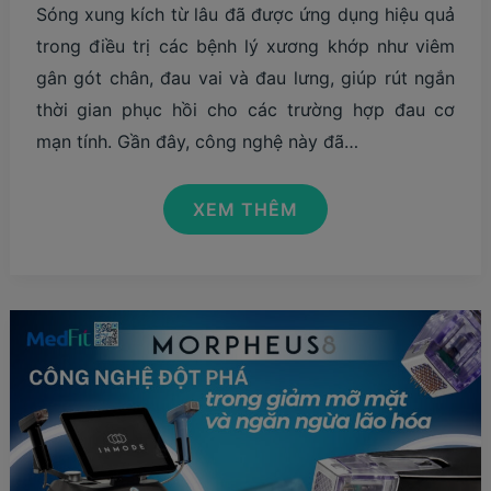
Sóng xung kích từ lâu đã được ứng dụng hiệu quả
trong điều trị các bệnh lý xương khớp như viêm
gân gót chân, đau vai và đau lưng, giúp rút ngắn
thời gian phục hồi cho các trường hợp đau cơ
mạn tính. Gần đây, công nghệ này đã…
CÔNG
XEM THÊM
NGHỆ
SÓNG
XUNG
KÍCH:
GIẢM
MỠ
VÀ
SĂN
CHẮC
LÀN
DA
KHÔNG
XÂM
LẤN