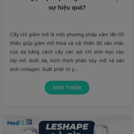
sự hiệu quả?
Cấy chỉ giảm mỡ là một phương pháp xâm lấn tối
thiểu giúp giảm mỡ thừa và cải thiện độ săn chắc
của da bằng cách cấy các sợi chỉ sinh học vào
lớp mô dưới da, kích thích phân hủy mỡ và sản
sinh collagen. Xuất phát từ y…
PHƯƠNG
XEM THÊM
PHÁP
CẤY
CHỈ
GIẢM
MỠ
CÓ
THỰC
SỰ
HIỆU