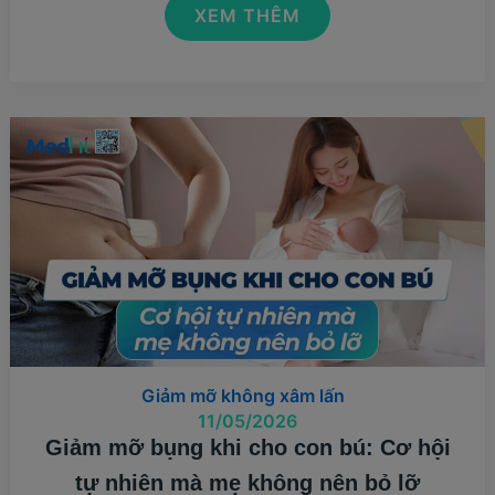
MORPHEUS8
XEM THÊM
–
CÔNG
NGHỆ
ĐỘT
PHÁ
TRONG
GIẢM
MỠ
MẶT
VÀ
NGĂN
NGỪA
LÃO
HÓA
Giảm mỡ không xâm lấn
11/05/2026
Giảm mỡ bụng khi cho con bú: Cơ hội
tự nhiên mà mẹ không nên bỏ lỡ