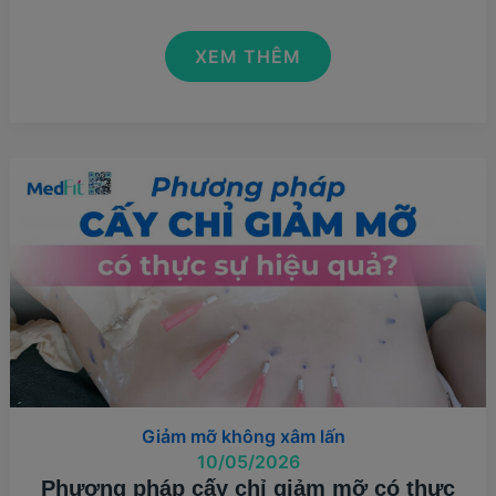
LIPOSONIX
XEM THÊM
LÀ
THIẾT
BỊ
GIẢM
BÉO
CÔNG
NGHỆ
GÌ?
Giảm mỡ không xâm lấn
10/05/2026
Phương pháp cấy chỉ giảm mỡ có thực