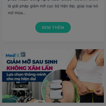
là giải pháp giảm mỡ cục bộ hiện đại, giúp loại bỏ
mỡ thừa…
LESHAPE
XEM THÊM
LÀ
GÌ?
CÓ
THỰC
SỰ
GIÚP
GIẢM
MỠ
HIỆU
QUẢ?