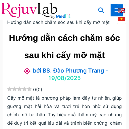
Nhảy
Tìm
tới
Trang chủ
Kiến thức
Kiến thức thẩm mỹ da
MAI
kiếm
nội
Hướng dẫn cách chăm sóc sau khi cấy mỡ mặt
ME
dung
Hướng dẫn cách chăm sóc
sau khi cấy mỡ mặt
bởi
BS. Đào Phương Trang
-
19/08/2025
0
(
0
)
Cấy mỡ mặt là phương pháp làm đầy tự nhiên, giúp
gương mặt hài hòa và tươi trẻ hơn nhờ sử dụng
chính mỡ tự thân. Tuy hiệu quả thẩm mỹ cao nhưng
để duy trì kết quả lâu dài và tránh biến chứng, chăm