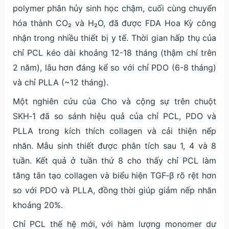
polymer phân hủy sinh học chậm, cuối cùng chuyển
hóa thành CO₂ và H₂O, đã được FDA Hoa Kỳ công
nhận trong nhiều thiết bị y tế. Thời gian hấp thụ của
chỉ PCL kéo dài khoảng 12-18 tháng (thậm chí trên
2 năm), lâu hơn đáng kể so với chỉ PDO (6-8 tháng)
và chỉ PLLA (~12 tháng).
Một nghiên cứu của Cho và cộng sự trên chuột
SKH‑1 đã so sánh hiệu quả của chỉ PCL, PDO và
PLLA trong kích thích collagen và cải thiện nếp
nhăn. Mẫu sinh thiết được phân tích sau 1, 4 và 8
tuần. Kết quả ở tuần thứ 8 cho thấy chỉ PCL làm
tăng tân tạo collagen và biểu hiện TGF‑β rõ rệt hơn
so với PDO và PLLA, đồng thời giúp giảm nếp nhăn
khoảng 20%.
Chỉ PCL thế hệ mới, với hàm lượng monomer dư