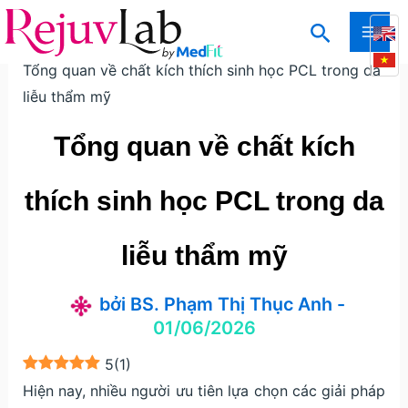
Nhảy
Tìm
tới
Trang chủ
Kiến thức
Kiến thức thẩm mỹ da
MAI
kiếm
nội
Tổng quan về chất kích thích sinh học PCL trong da
ME
dung
liễu thẩm mỹ
Tổng quan về chất kích
thích sinh học PCL trong da
liễu thẩm mỹ
bởi
BS. Phạm Thị Thục Anh
-
01/06/2026
5
(
1
)
Hiện nay, nhiều người ưu tiên lựa chọn các giải pháp