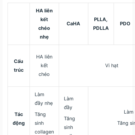
HA liên
kết
PLLA,
CaHA
PDO
chéo
PDLLA
nhẹ
HA liên
Cấu
kết
Vi hạt
trúc
chéo
Làm
Làm
đầy nhẹ
đầy
Làm 
Tác
Tăng
Tăng
động
sinh
Tăng si
sinh
collagen