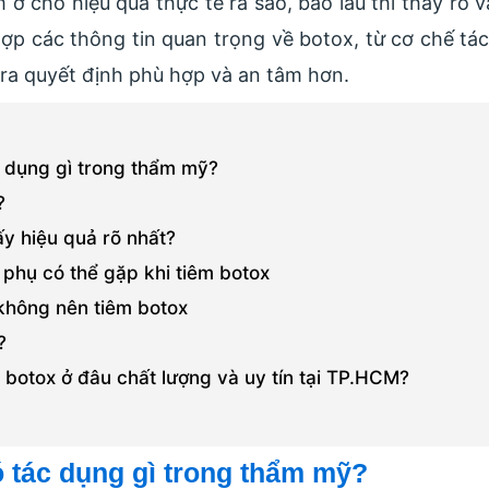
ở chỗ hiệu quả thực tế ra sao, bao lâu thì thấy rõ v
 hợp các thông tin quan trọng về botox, từ cơ chế t
 ra quyết định phù hợp và an tâm hơn.
c dụng gì trong thẩm mỹ?
?
ấy hiệu quả rõ nhất?
 phụ có thể gặp khi tiêm botox
không nên tiêm botox
?
 botox ở đâu chất lượng và uy tín tại TP.HCM?
ó tác dụng gì trong thẩm mỹ?