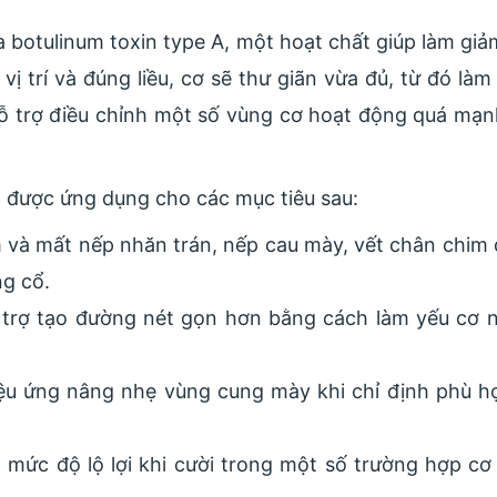
a botulinum toxin type A, một hoạt chất giúp làm gi
 vị trí và đúng liều, cơ sẽ thư giãn vừa đủ, từ đó l
à hỗ trợ điều chỉnh một số vùng cơ hoạt động quá mạ
 được ứng dụng cho các mục tiêu sau:
 và mất nếp nhăn trán, nếp cau mày, vết chân chim
g cổ.
trợ tạo đường nét gọn hơn bằng cách làm yếu cơ
n
ệu ứng nâng nhẹ vùng cung mày khi chỉ định phù hợ
mức độ lộ lợi khi cười trong một số trường hợp cơ