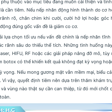
phụ thuộc vào mục tiêu đang muốn cải thiện và tình
 là cần tiêm. Nếu nếp nhăn động hình thành do cơ 
rãnh rõ, chân chim khi cười, cười hở lợi hoặc góc 
c động đúng gốc vấn đề là giảm co cơ.
i lựa chọn tối ưu nếu vấn đề chính là nếp nhăn tĩn
ặc rãnh sâu do thiếu thể tích. Những tình huống nà
 laser, HIFU, RF hoặc các giải pháp nâng đỡ mô, tùy
iêm botox có thể khiến kết quả không đạt kỳ vọng ho
kỳ vọng. Nếu mong gương mặt vẫn mềm mại, biểu cả
. Vì vậy, quyết định tiêm nên dựa trên thăm khám trực
 và vùng nào thật sự cần can thiệp, từ đó mới chốt 
toàn.