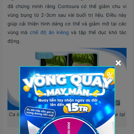
đã chứng minh rằng Contoura có thể giảm chu vi
vùng bụng từ 2-3cm sau vài buổi trị liệu. Điều này
giúp cải thiện hình dáng cơ thể và giảm mỡ tại các
vùng mà
chế độ ăn kiêng
và tập thể dục khó tác
động​.
Ca lâm sàng giảm mỡ bụng bằng máy Contoura tại
MedFit