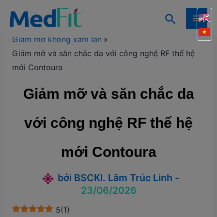
Nhảy
Tìm
tới
Trang chủ
Kiến thức
Kiến thức giảm mỡ
MAI
kiếm
nội
Giảm mỡ không xâm lấn
ME
dung
Giảm mỡ và săn chắc da với công nghệ RF thế hệ
mới Contoura
Giảm mỡ và săn chắc da
với công nghệ RF thế hệ
mới Contoura
bởi
BSCKI. Lâm Trúc Linh
-
23/06/2026
5
(
1
)