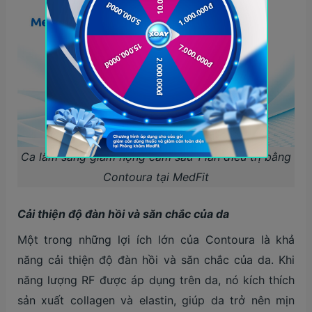
Ca lâm sàng giảm nọng cằm sau 1 lần điều trị bằng
Contoura tại MedFit
Cải thiện độ đàn hồi và săn chắc của da
Một trong những lợi ích lớn của Contoura là khả
năng cải thiện độ đàn hồi và săn chắc của da. Khi
năng lượng RF được áp dụng trên da, nó kích thích
sản xuất collagen và elastin, giúp da trở nên mịn