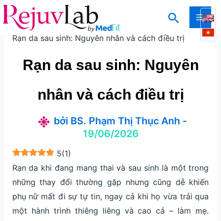
Nhảy
Tìm
tới
Trang chủ
Kiến thức
Kiến thức thẩm mỹ da
MAI
kiếm
nội
Rạn da sau sinh: Nguyên nhân và cách điều trị
ME
dung
Rạn da sau sinh: Nguyên
nhân và cách điều trị
bởi
BS. Phạm Thị Thục Anh
-
19/06/2026
5
(
1
)
Rạn da khi đang mang thai và sau sinh là một trong
những thay đổi thường gặp nhưng cũng dễ khiến
phụ nữ mất đi sự tự tin, ngay cả khi họ vừa trải qua
một hành trình thiêng liêng và cao cả – làm mẹ.