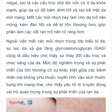
ridge), tức là các cấu trúc nhô lên vốn có ở da khỏe
mạnh, giúp da có độ bám dính tốt và tạo bề mặt da
mịn màng. Mất các mũi nhọn này làm cho da trở nên
mỏng, kém đàn hồi và dễ bị tổn thương hơn, góp
phần làm các vết rạn trở nên rõ ràng hơn.
Ngoài việc mất các mũi nhọn trong lớp biểu bì da,
sự teo da và gia tăng glycosaminoglycan (GAG)
cũng là dấu hiệu cho thấy sự thay đổi cấu trúc và
chức năng của da. Mức độ nghiêm trọng và sự phát
triển của tổn thương có sự khác biệt giữa các bệnh
nhân mà không phụ thuộc tuyến tính vào kích thước
bụng khi mang thai, cho thấy yếu tố di truyền đóng
vai trò quan trọng trong sự phát triển của rạn da.