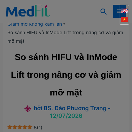
Nhảy
Tìm
tới
Trang chủ
Kiến thức
Kiến thức giảm mỡ
MAI
kiếm
nội
Giảm mỡ không xâm lấn
ME
dung
So sánh HIFU và InMode Lift trong nâng cơ và giảm
mỡ mặt
So sánh HIFU và InMode
Lift trong nâng cơ và giảm
mỡ mặt
bởi
BS. Đào Phương Trang
-
12/07/2026
5
(
1
)