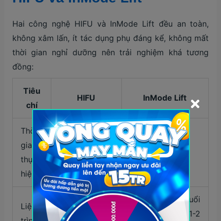
Hai công nghệ HIFU và InMode Lift đều an toàn,
không xâm lấn, ít tác dụng phụ đáng kể, không mất
thời gian nghỉ dưỡng nên trải nghiệm khá tương
đồng:
Tiêu
HIFU
InMode Lift
chí
Thời
gian
30-90 phút
30-60 phút
thực
hiện
3-6 buổi, mỗi buổi
Liệu
1-2 buổi/năm,
cách nhau 1-2
trình
hiệu quả thấy