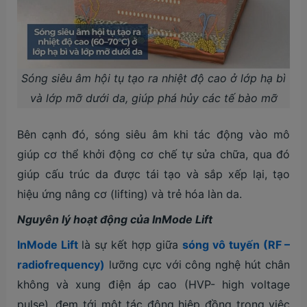
Sóng siêu âm hội tụ tạo ra nhiệt độ cao ở lớp hạ bì
và lớp mỡ dưới da, giúp phá hủy các tế bào mỡ
Bên cạnh đó, sóng siêu âm khi tác động vào mô
giúp cơ thể khởi động cơ chế tự sửa chữa, qua đó
giúp cấu trúc da được tái tạo và sắp xếp lại, tạo
hiệu ứng nâng cơ (lifting) và trẻ hóa làn da.
Nguyên lý hoạt động của InMode Lift
InMode Lift
là sự kết hợp giữa
sóng vô tuyến (RF –
radiofrequency)
lưỡng cực với công nghệ hút chân
không và xung điện áp cao (HVP- high voltage
pulse), đem tới một tác động hiệp đồng trong việc