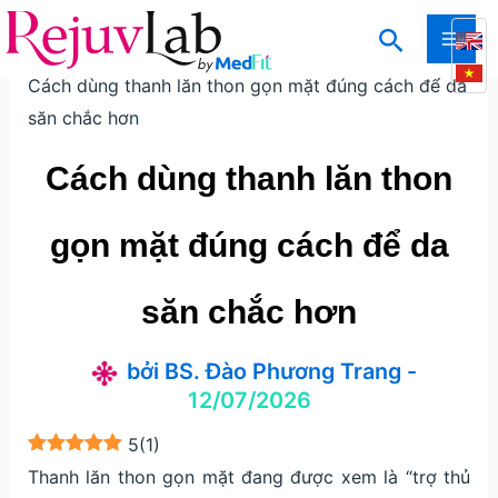
Nhảy
Tìm
tới
Trang chủ
Kiến thức
Kiến thức thẩm mỹ da
MAI
kiếm
nội
Cách dùng thanh lăn thon gọn mặt đúng cách để da
ME
dung
săn chắc hơn
Cách dùng thanh lăn thon
gọn mặt đúng cách để da
săn chắc hơn
bởi
BS. Đào Phương Trang
-
12/07/2026
5
(
1
)
Thanh lăn thon gọn mặt đang được xem là “trợ thủ