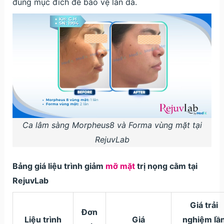
đúng mục đích để bảo vệ làn da.
Ca lâm sàng Morpheus8 và Forma vùng mặt tại
RejuvLab
Bảng giá liệu trình giảm
mỡ mặt
trị nọng cằm tại
RejuvLab
Giá trải
Đơn
Liệu trình
Giá
nghiệm lầ