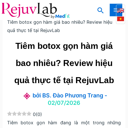
Nhảy
Tìm
tới
Trang chủ
Kiến thức
Kiến thức thẩm mỹ da
MAI
kiếm
nội
Tiêm botox gọn hàm giá bao nhiêu? Review hiệu
ME
dung
quả thực tế tại RejuvLab
Tiêm botox gọn hàm giá
bao nhiêu? Review hiệu
quả thực tế tại RejuvLab
bởi
BS. Đào Phương Trang
-
02/07/2026
0
(
0
)
Tiêm botox gọn hàm đang là một trong những