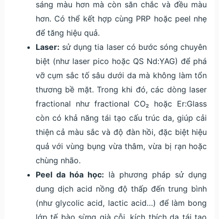
sáng màu hơn mà còn săn chắc và đều màu
hơn. Có thể kết hợp cùng PRP hoặc peel nhẹ
để tăng hiệu quả.
Laser:
sử dụng tia laser có bước sóng chuyên
biệt (như laser pico hoặc QS Nd:YAG) để phá
vỡ cụm sắc tố sâu dưới da mà không làm tổn
thương bề mặt. Trong khi đó, các dòng laser
fractional như fractional CO₂ hoặc Er:Glass
còn có khả năng tái tạo cấu trúc da, giúp cải
thiện cả màu sắc và độ đàn hồi, đặc biệt hiệu
quả với vùng bụng vừa thâm, vừa bị rạn hoặc
chùng nhão.
Peel da hóa học:
là phương pháp sử dụng
dung dịch acid nồng độ thấp đến trung bình
(như glycolic acid, lactic acid…) để làm bong
lớp tế bào sừng già cỗi, kích thích da tái tạo