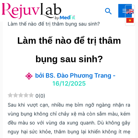
Nhảy
Tìm
tới
Trang chủ
Kiến thức
Kiến thức thẩm mỹ da
MAI
kiếm
nội
Làm thế nào để trị thâm bụng sau sinh?
ME
dung
Làm thế nào để trị thâm
bụng sau sinh?
bởi
BS. Đào Phương Trang
-
16/12/2025
0
(
0
)
Sau khi vượt cạn, nhiều mẹ bỉm ngỡ ngàng nhận ra
vùng bụng không chỉ chảy xệ mà còn sẫm màu, kém
đều màu so với vùng da xung quanh. Dù không gây
nguy hại sức khỏe, thâm bụng lại khiến không ít mẹ