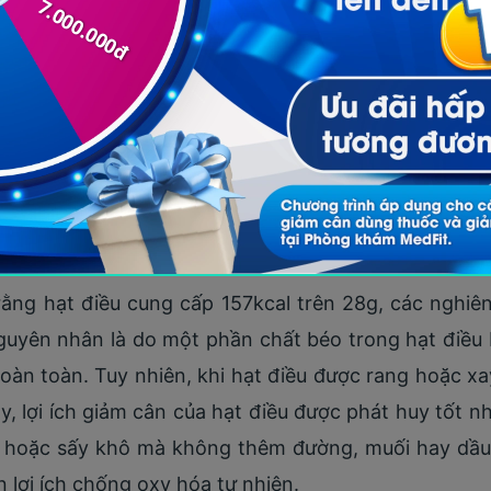
ất béo lành mạnh, giúp kiểm soát calo và cải thiện
 Central của USDA, hàm lượng dinh dưỡng 1 ounce (
 protein, 12,4g chất béo, 2,22g acid béo không bão 
ằng hạt điều cung cấp 157kcal trên 28g, các nghiên
uyên nhân là do một phần chất béo trong hạt điều bị
àn toàn. Tuy nhiên, khi hạt điều được rang hoặc xa
vậy, lợi ích giảm cân của hạt điều được phát huy tốt 
ín hoặc sấy khô mà không thêm đường, muối hay dầu 
 lợi ích chống oxy hóa tự nhiên.