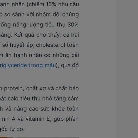
ạnh nhân (chiếm 15% nhu cầu
c so sánh với nhóm đối chứng
tổng năng lượng tiêu thụ 30%
áng. Kết quả cho thấy, cả hai
ỉ số huyết áp, cholesterol toàn
nhóm ăn hạnh nhân có những cải
triglyceride trong máu
), qua đó
m protein, chất xơ và chất béo
t calo tiêu thụ nhờ tăng cảm
ch và nâng cao sức khỏe toàn
amin A và vitamin E, góp phần
gốc tự do.