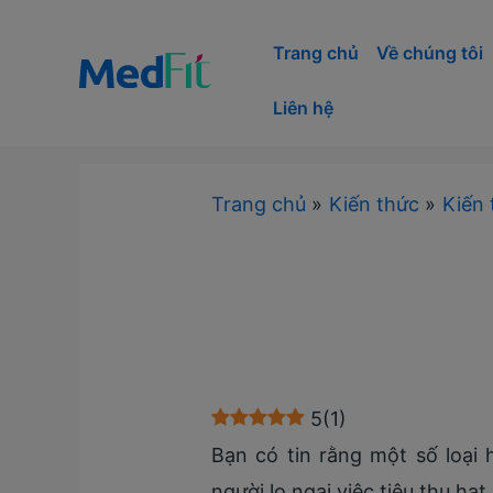
Nhảy
tới
Trang chủ
Về chúng tôi
nội
Liên hệ
dung
Trang chủ
Kiến thức
Kiến 
5
(
1
)
Bạn có tin rằng một số loại
người lo ngại việc tiêu thụ hạ