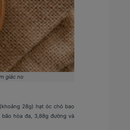
ảm giác no
 (khoảng 28g) hạt óc chó bao
g bão hòa đa, 3,88g đường và