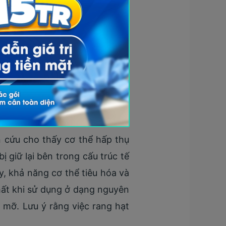
 các chỉ số mỡ máu
khoảng 28g) hạt điều bao gồm
hòa đa, 8,56g đường và 0,936g
 cứu cho thấy cơ thể hấp thụ
 giữ lại bên trong cấu trúc tế
y, khả năng cơ thể tiêu hóa và
nhất khi sử dụng ở dạng nguyên
mỡ. Lưu ý rằng việc rang hạt