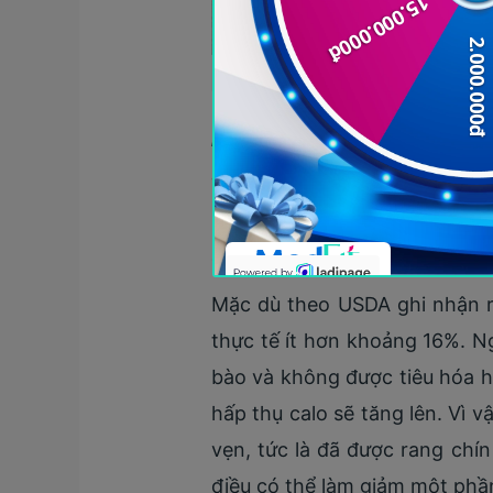
Hạnh nhân chứa ch
Hạt điều
Theo cơ sở dữ liệu FoodData
năng lượng là 157kcal, 5,16g
chất xơ.
Mặc dù theo USDA ghi nhận r
thực tế ít hơn khoảng 16%. Ng
bào và không được tiêu hóa ho
hấp thụ calo sẽ tăng lên. Vì 
vẹn, tức là đã được rang ch
điều có thể làm giảm một phần