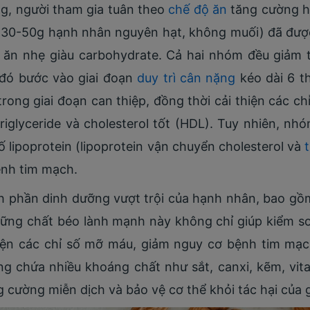
g, người tham gia tuân theo
chế độ ăn
tăng cường h
 30-50g hạnh nhân nguyên hạt, không muối) đã đượ
n ăn nhẹ giàu carbohydrate. Cả hai nhóm đều giảm 
 đó bước vào giai đoạn
duy trì cân nặng
kéo dài 6 th
rong giai đoạn can thiệp, đồng thời cải thiện các ch
triglyceride và cholesterol tốt (HDL). Tuy nhiên, 
số lipoprotein (lipoprotein vận chuyển cholesterol và
ệnh tim mạch.
nh phần dinh dưỡng vượt trội của hạnh nhân, bao gồ
ững chất béo lành mạnh này không chỉ giúp kiểm soá
hiện các chỉ số mỡ máu, giảm nguy cơ bệnh tim mạ
g chứa nhiều khoáng chất như sắt, canxi, kẽm, vit
g cường miễn dịch và bảo vệ cơ thể khỏi tác hại của 