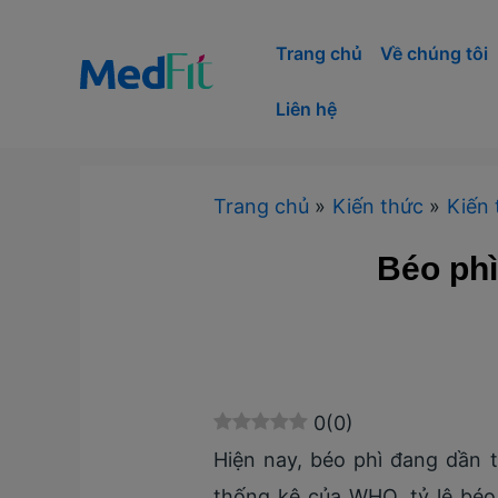
Nhảy
tới
Trang chủ
Về chúng tôi
nội
Liên hệ
dung
Trang chủ
Kiến thức
Kiến 
Béo phì
0
(
0
)
Hiện nay, béo phì đang dần 
thống kê của WHO, tỷ lệ béo