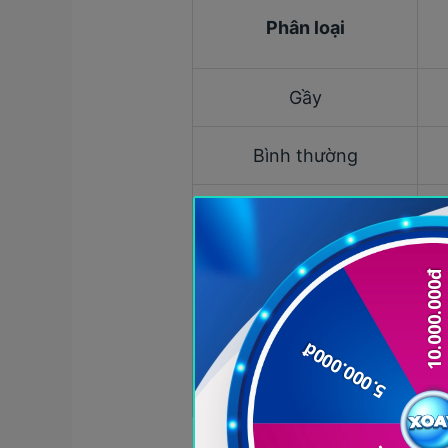
Phân loại
Gầy
Bình thường
Thừa cân
Béo phì độ I
Béo phì độ II
Béo phì độ III