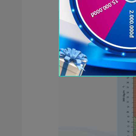
Trẻ em có chỉ số BMI phụ thuộ