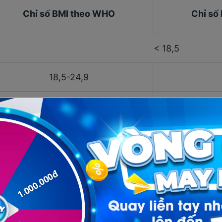
Chỉ số BMI theo WHO
Chỉ số
< 18,5
18,5-24,9
25-29,9
30-34,9
35-39,9
≥ 40