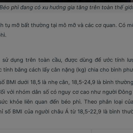
Béo phì đang có xu hướng gia tăng trên toàn thế giớ
tích tụ mỡ bất thường tại mô mỡ và các cơ quan. Có 
hì.
 sử dụng trên toàn cầu, được dùng để ước tính l
c tính bằng cách lấy cân nặng (kg) chia cho bình ph
ố BMI dưới 18,5 là nhẹ cân, 18,5-24,9 là bình thường
n, đối với nhóm dân số có nguy cơ cao như người Đô
sức khỏe liên quan đến béo phì. Theo phân loại của
ỉ số BMI của người châu Á từ 18,5-22,9 là bình thườ