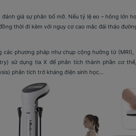
p đánh giá sự phân bố mỡ. Nếu tỷ lệ eo – hông lớn h
 đồng thời đi kèm với nguy cơ cao mắc đái tháo đườn
g các phương pháp như chụp cộng hưởng từ (MRI), c
try) sử dụng tia X để phân tích thành phần cơ th
ysis) phân tích trở kháng điện sinh học…