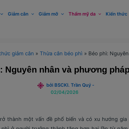
Giảm cân
Giảm mỡ
Thẩm mỹ da
Kiến thức
thức giảm cân
Thừa cân béo phì
Béo phì: Nguyên
: Nguyên nhân và phương pháp 
bởi
BSCKI. Trần Quý
-
02/04/2026
trở thành một vấn đề phổ biến và có xu hướng gia t
 phì ở người trưởng thành tăng hơn hai lần từ nă