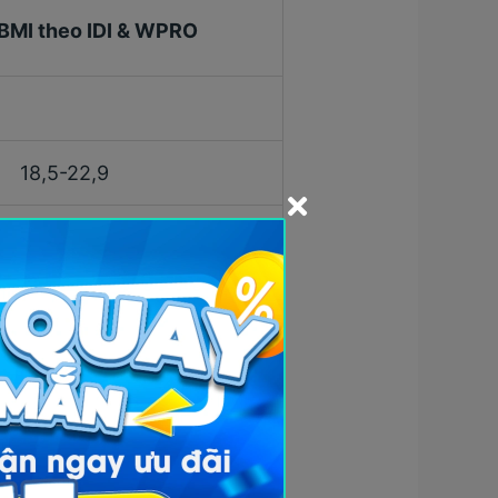
 BMI theo IDI & WPRO
18,5-22,9
23-24,9
25-29,9
30-34,9
≥ 35