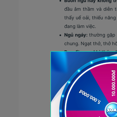
Buồn ngủ hay không thể
đầu âm thầm và diễn t
thấy uể oải, thiếu năng
đang làm việc.
Ngủ ngáy:
thường gặp t
chung. Ngạt thở, thở h
Đau đầu sau khi thức d
và không kèm theo các 
kéo dài vài tiếng và diễ
Ngoài ra còn có các biểu hiện
đi kèm.
Ảnh hưởng của hội chứn