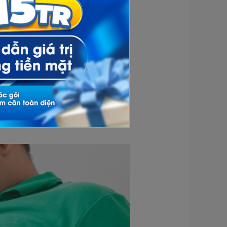
một cách từ từ đến nhiều mặt
i ích cho sức khỏe. Tuy nhiên,
 máu lúc bị ngưng thở tới mức
hất lượng giấc ngủ giảm sút kết
g vào buổi sáng. Thiếu ngủ còn
, dẫn tới các bệnh lý mạn tính