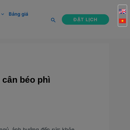
Bảng giá
Tìm
ĐẶT LỊCH
kiếm
 cân béo phì
c ngủ, ảnh hưởng đến sức khỏe