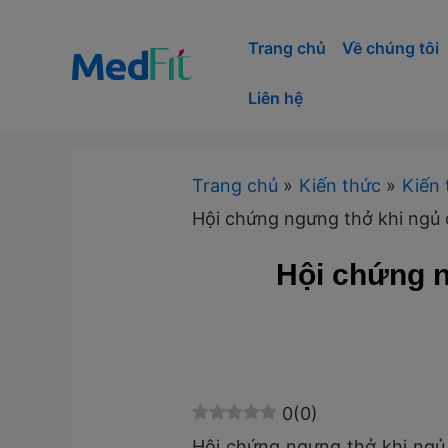
Nhảy
tới
Trang chủ
Về chúng tôi
nội
Liên hệ
dung
Trang chủ
Kiến thức
Kiến 
Hội chứng ngưng thở khi ngủ 
Hội chứng n
0
(
0
)
Hội chứng ngưng thở khi ngủ 