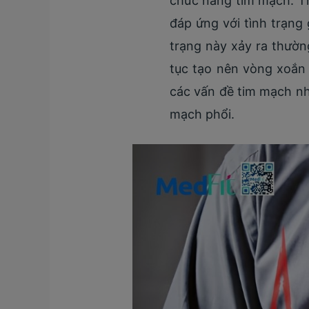
chức năng tim mạch. Th
đáp ứng với tình trạng
trạng này xảy ra thườn
tục tạo nên vòng xoắn 
các vấn đề tim mạch như
mạch phổi.