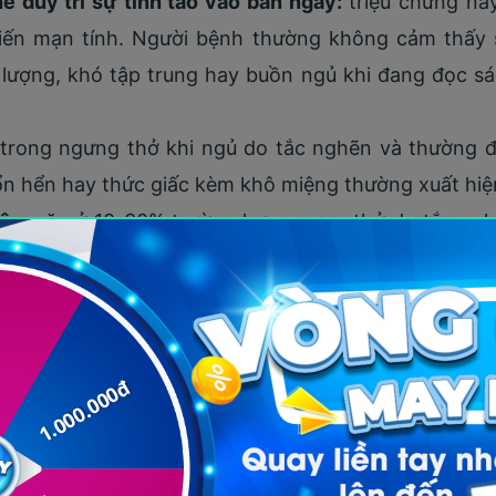
 duy trì sự tỉnh táo vào ban ngày:
triệu chứng nà
iến mạn tính. Người bệnh thường không cảm thấy 
 lượng, khó tập trung hay buồn ngủ khi đang đọc sác
rong ngưng thở khi ngủ do tắc nghẽn và thường đ
ổn hển hay thức giấc kèm khô miệng thường xuất hiệ
ậy:
gặp ở 10-30% trường hợp ngưng thở do tắc nghẽ
triệu chứng khác như buồn nôn, nôn, sợ ánh sáng v
n ra mỗi ngày.
 ít gặp khác như mất ngủ, tiểu đêm và triệu chứng c
g ngưng thở khi ngủ đến sức khỏe