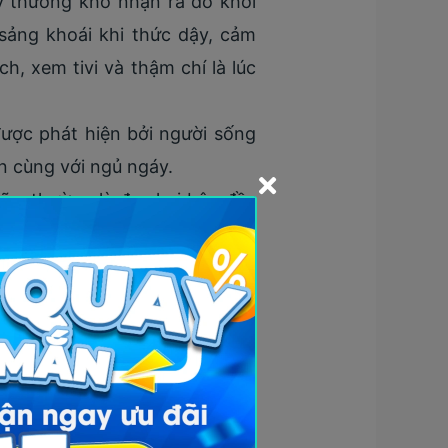
y thường khó nhận ra do khởi
sảng khoái khi thức dậy, cảm
h, xem tivi và thậm chí là lúc
ược phát hiện bởi người sống
n cùng với ngủ ngáy.
n, thường là đau hai bên đầu
à sợ âm thanh. Cơn đau có thể
ủa các biến chứng hoặc bệnh lý