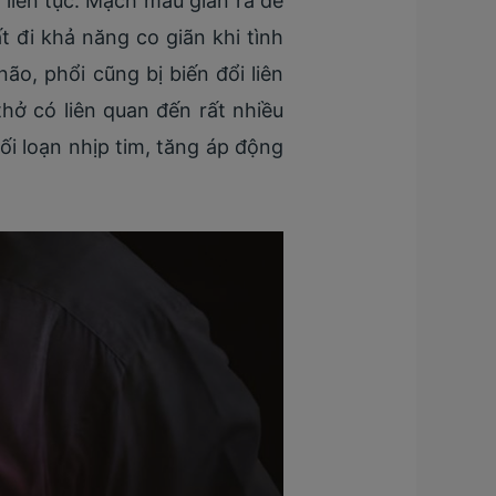
 liên tục. Mạch máu giãn ra để
đi khả năng co giãn khi tình
o, phổi cũng bị biến đổi liên
hở có liên quan đến rất nhiều
ối loạn nhịp tim, tăng áp động