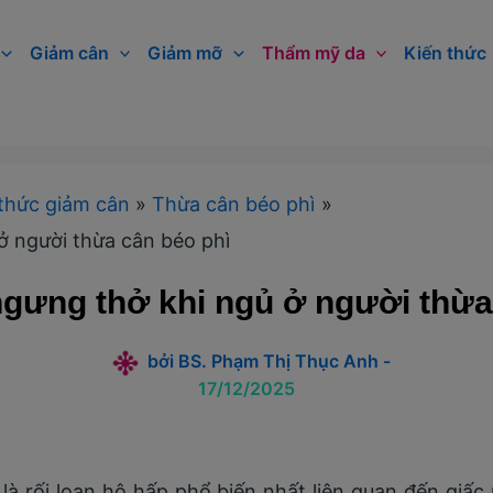
Giảm cân
Giảm mỡ
Thẩm mỹ da
Kiến thức
thức giảm cân
Thừa cân béo phì
ở người thừa cân béo phì
gưng thở khi ngủ ở người thừa
bởi
BS. Phạm Thị Thục Anh
-
17/12/2025
là rối loạn hô hấp phổ biến nhất liên quan đến giấ