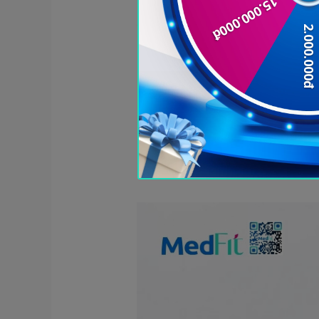
Ngưng thở khi ngủ thường di
của sức khỏe:
Rối loạn giấc ngủ:
một g
giấc ngủ ở bệnh nhân n
não phải kích thích bện
hợp với tình trạng thi
khiến các cơ quan tron
từ các tổn thương bị tíc