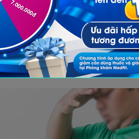
ễn ra thầm lặng và gây ra những tác động tiêu cực 
iấc ngủ đủ thời lượng và chất lượng mang lại nhiều lợ
gưng thở khi ngủ bị phân mảnh do sự giảm oxy trong
h nhân thức dậy để thở trở lại. Do đó, thời gian và c
ếu oxy dẫn đến cảm giác buồn ngủ và thiếu năng lượn
g cơ thể không có đủ thời gian sửa chữa và phục hồi
h lũy lâu ngày.