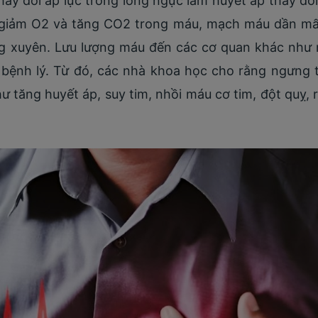
ay đổi áp lực trong lồng ngực làm huyết áp thay đổi
 giảm O2 và tăng CO2 trong máu, mạch máu dần mất 
g xuyên. Lưu lượng máu đến các cơ quan khác như nã
bệnh lý. Từ đó, các nhà khoa học cho rằng ngưng t
 tăng huyết áp, suy tim, nhồi máu cơ tim, đột quỵ, r