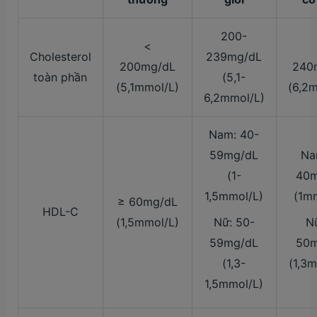
200-
<
Cholesterol
239mg/dL
200mg/dL
240
toàn phần
(5,1-
(5,1mmol/L)
(6,2
6,2mmol/L)
Nam: 40-
59mg/dL
Na
(1-
40m
1,5mmol/L)
(1m
≥ 60mg/dL
HDL-C
(1,5mmol/L)
Nữ: 50-
N
59mg/dL
50m
(1,3-
(1,3
1,5mmol/L)