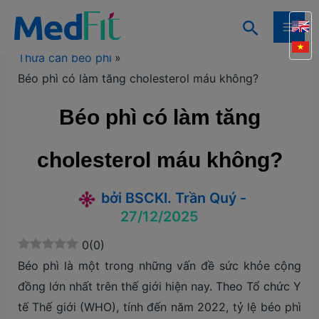
Nhảy
Tìm
tới
Trang chủ
Kiến thức
Kiến thức giảm cân
MAI
kiếm
nội
Thừa cân béo phì
ME
dung
Béo phì có làm tăng cholesterol máu không?
Béo phì có làm tăng
cholesterol máu không?
bởi
BSCKI. Trần Quý
-
27/12/2025
0
(
0
)
Béo phì là một trong những vấn đề sức khỏe cộng
đồng lớn nhất trên thế giới hiện nay. Theo Tổ chức Y
tế Thế giới (WHO), tính đến năm 2022, tỷ lệ béo phì