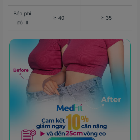
Béo phì
≥ 40
≥ 35
độ III