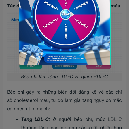
Tác động của béo phì đến các loại cholesterol máu
Béo phì làm tăng LDL-C và giảm HDL-C
Béo phì gây ra những biến đổi đáng kể về các chỉ
số cholesterol máu, từ đó làm gia tăng nguy cơ mắc
các bệnh tim mạch:
Tăng LDL-C:
ở người béo phì, mức LDL-C
thường tăng cao do gan sản xuất nhiều hơn