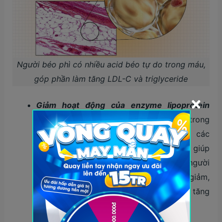
Người béo phì có nhiều acid béo tự do trong máu,
góp phần làm tăng LDL-C và triglyceride
Giảm hoạt động của enzyme lipoprotein
lipase (LPL):
LPL có vai trò quan trọng trong
việc thủy phân triglyceride trong các
lipoprotein thành các acid béo tự do, giúp
giảm mức triglyceride trong máu. Ở người
béo phì, hoạt động của enzyme này giảm,
dẫn đến sự tích tụ của triglyceride và tăng
mức LDL-C.