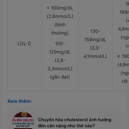
1
< 100mg/dL
189
(2,6mmol/L)
(
(bình
4,9m
130-
thường)
(ng
159mg/dL
LDL-C
100-
c
(3,3-
129mg/dL
4,1mmol/L)
≥ 19
(2,6-
(4,9
3,3mmol/L)
(ng
(gần đạt)
rất
Xem thêm:
Chuyển hóa cholesterol ảnh hưởng
đến cân nặng như thế nào?