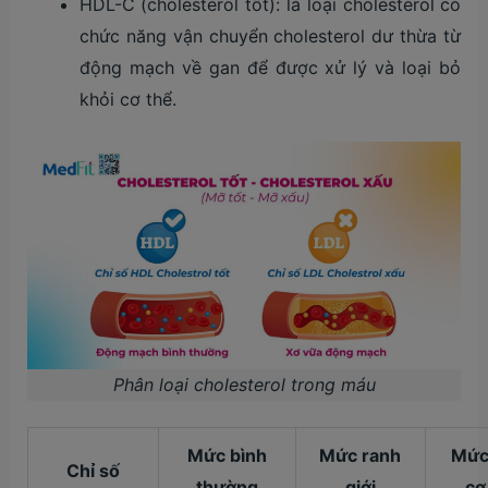
HDL-C (cholesterol tốt): là loại cholesterol có
chức năng vận chuyển cholesterol dư thừa từ
động mạch về gan để được xử lý và loại bỏ
khỏi cơ thể.
Phân loại cholesterol trong máu
Mức bình
Mức ranh
Mức
Chỉ số
thường
giới
cơ