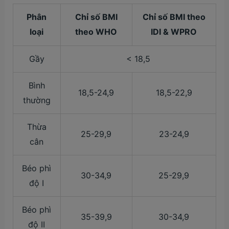
Phân
Chỉ số BMI
Chỉ số BMI theo
loại
theo WHO
IDI & WPRO
Gầy
< 18,5
Bình
18,5-24,9
18,5-22,9
thường
Thừa
25-29,9
23-24,9
cân
Béo phì
30-34,9
25-29,9
độ I
Béo phì
35-39,9
30-34,9
độ II