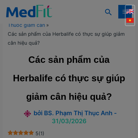
Nhảy
Tìm
tới
Trang chủ
Kiến thức
Kiến thức giảm cân
MAI
kiếm
nội
Thuốc giảm cân
ME
dung
Các sản phẩm của Herbalife có thực sự giúp giảm
cân hiệu quả?
Các sản phẩm của
Herbalife có thực sự giúp
giảm cân hiệu quả?
bởi
BS. Phạm Thị Thục Anh
-
31/03/2026
5
(
1
)