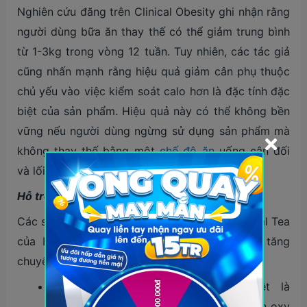
Nghiên cứu đăng trên Clinical Obesity ghi nhận rằng
người dùng bữa ăn thay thế có thể giảm trung bình
từ 1-3kg trong vòng 12 tuần. Tuy nhiên, các tác giả
cũng nhấn mạnh rằng hiệu quả giảm cân phụ thuộc
chủ yếu vào việc kiểm soát calo hơn là đặc tính đặc
biệt của sản phẩm. Hiệu quả này có thể không bền
vững nếu người dùng ngừng sử dụng sản phẩm mà
không thay thế bằng một
chế độ ăn
uống cân đối
và lối sống lành mạnh.
Hỗ trợ tăng chuyển hóa
Các sản phẩm bổ sung như Thermojetics Herbal Tea
của Herbalife chứa các thành phần hỗ trợ tăng
chuyển hóa như trà xanh và caffeine:
Trà xanh giàu polyphenol, đặc biệt là
catechin, có tác dụng thúc đẩy quá trình oxy