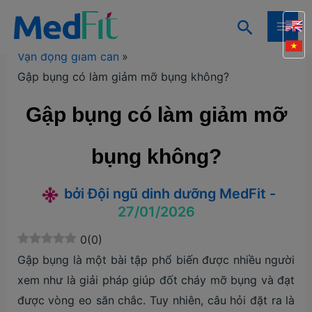
Nhảy
Tìm
tới
Trang chủ
Kiến thức
Kiến thức giảm cân
MAI
kiếm
nội
Vận động giảm cân
ME
dung
Gập bụng có làm giảm mỡ bụng không?
Gập bụng có làm giảm mỡ
bụng không?
bởi
Đội ngũ dinh dưỡng MedFit
-
27/01/2026
0
(
0
)
Gập bụng là một bài tập phổ biến được nhiều người
xem như là giải pháp giúp đốt cháy mỡ bụng và đạt
được vòng eo săn chắc. Tuy nhiên, câu hỏi đặt ra là