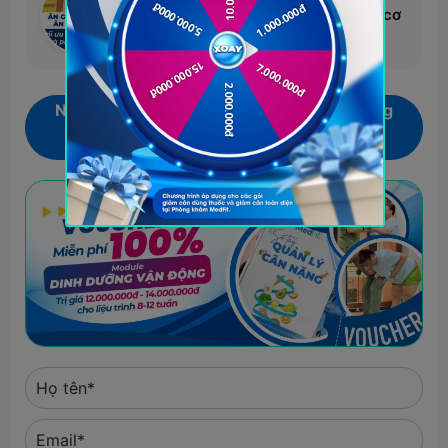
hóa quá trình đốt mỡ và phát triển cơ
bắp?
Nhận ngay voucher
Miễn phí 100%
áp dụng
cho Module dinh dưỡng vận động