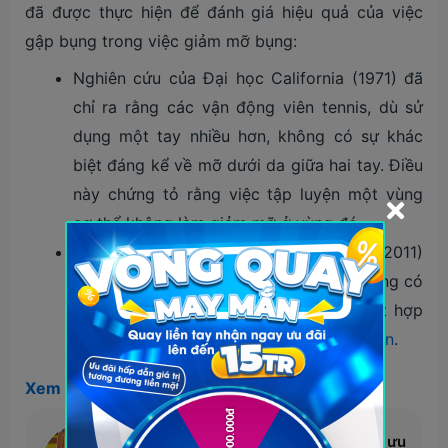
đã được thực hiện để đánh giá hiệu quả của việc
gập bụng trong việc giảm mỡ bụng:
Nghiên cứu của Đại học California (1971) đã
chỉ ra rằng các vận động viên tennis, dù sử
dụng một tay nhiều hơn, không có sự khác
biệt đáng kể về mỡ dưới da giữa hai tay. Điều
này chứng tỏ rằng việc tập luyện một vùng
cơ thể không làm giảm mỡ ở vùng đó.
Một nghiên cứu khác từ Đại học Texas (2011)
cũng đã chứng minh rằng gập bụng không có
tác dụng giảm mỡ bụng nếu không kết hợp
với chế độ ăn uống và luyện
tập toàn thân
.
Xem thêm:
Ăn gì trong bữa ăn trước tập để tối ưu