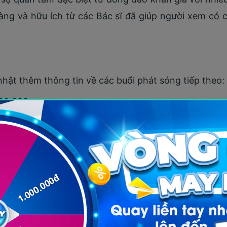
 ràng và hữu ích từ các Bác sĩ đã giúp người xem có
hật thêm thông tin về các buổi phát sóng tiếp theo:
90.838
.facebook.com/phongkhammedfit
.vn/
nh cùng bạn trong hành trình cải thiện vóc dáng và 