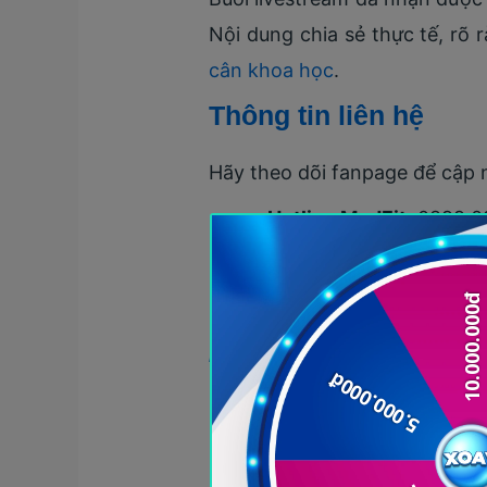
Nội dung chia sẻ thực tế, rõ
cân khoa học
.
Thông tin liên hệ
Hãy theo dõi fanpage để cập n
Hotline MedFit:
0899.0
Fanpage:
https://www
Website:
https://medfit
MedFit
luôn sẵn sàng đồng hà