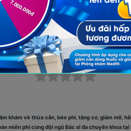
Bài viết này có hữu ích không?
 khám về thừa cân, béo phì, tăng cơ, giảm mỡ, hãy
àn miễn phí cùng đội ngũ Bác sĩ đa chuyên khoa tạ