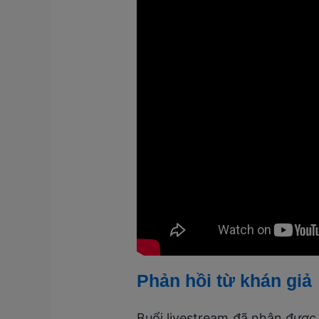
Phản hồi từ khán giả
Buổi livestream đã nhận được 