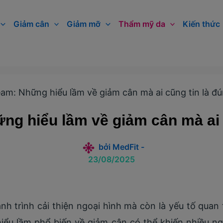
Giảm cân
Giảm mỡ
Thẩm mỹ da
Kiến thức
eam: Những hiểu lầm về giảm cân mà ai cũng tin là đ
ng hiểu lầm về giảm cân mà ai 
bởi
MedFit
-
23/08/2025
nh trình cải thiện ngoại hình mà còn là yếu tố quan
hiểu lầm phổ biến về giảm cân có thể khiến nhiều 