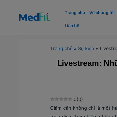
Nhảy
tới
Trang chủ
Về chúng tôi
nội
Liên hệ
dung
Trang chủ
Sự kiện
Livestr
Livestream: Nhữ
0
(
0
)
Giảm cân không chỉ là một hà
toàn diện. Tuy nhiên, những 