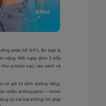
ỡng phân bố G:P:L lần lượt là
cân nặng. Mỗi ngày gồm 3 bữa
 như protein nạc, rau xanh và
u có giá trị dinh dưỡng riêng,
chứa nhiều anthocyanin – nhóm
ụng cả hai loại không chỉ giúp