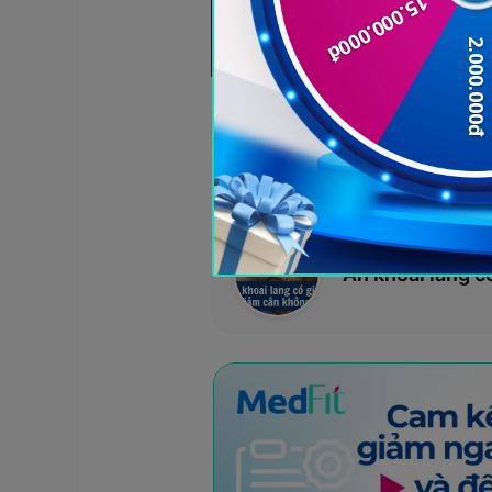
Khoai lang là nguồn tinh bột
Xem thêm:
Ăn khoai lang c