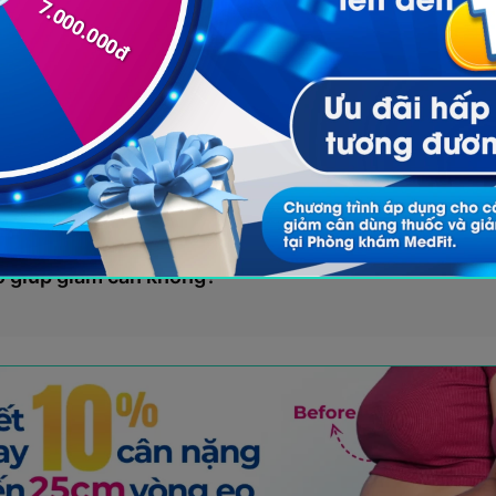
 có chỉ số GI ở mức trung bình, hàm lượng chất xơ c
phù hợp để đưa vào chế độ ăn giảm cân lành mạnh
ó giúp giảm cân không?