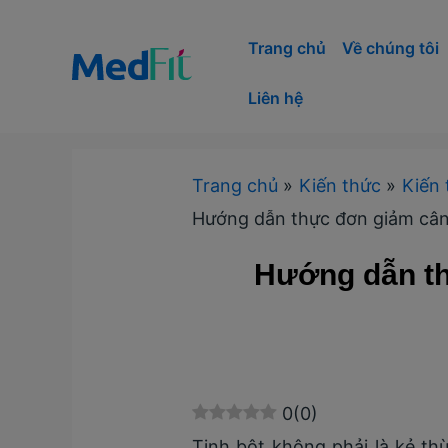
Nhảy
tới
Trang chủ
Về chúng tôi
nội
Liên hệ
dung
Trang chủ
Kiến thức
Kiến 
Hướng dẫn thực đơn giảm cân 
Hướng dẫn th
0
(
0
)
Tinh bột không phải là kẻ thù