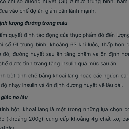
t có chỉ số đường huyết (GI) ở mức trung bình, hàm
đưa vào chế độ ăn giảm cân lành mạnh.
 định lượng đường trong máu
phẩm quyết định tác động của thực phẩm đó đến lượn
 số GI trung bình, khoảng 63 khi luộc, thấp hơn 
ờ đó, đường huyết sau ăn tăng chậm và ổn định hơn
hế được tình trạng tăng insulin quá mức sau ăn.
inh bột tinh chế bằng khoai lang hoặc các nguồn c
 độ nhạy insulin và ổn định đường huyết về lâu dài.
 giác no lâu
inh bột, khoai lang là một trong những lựa chọn c
uộc (khoảng 200g) cung cấp khoảng 4g chất xơ, ca
ai tây.