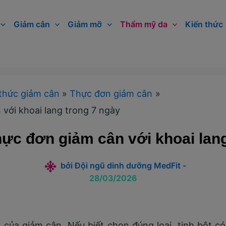
Giảm cân
Giảm mỡ
Thẩm mỹ da
Kiến thức
thức giảm cân
Thực đơn giảm cân
với khoai lang trong 7 ngày
ực đơn giảm cân với khoai lang
bởi
Đội ngũ dinh dưỡng MedFit
-
28/03/2026
 của giảm cân. Nếu biết chọn đúng loại, tinh bột có