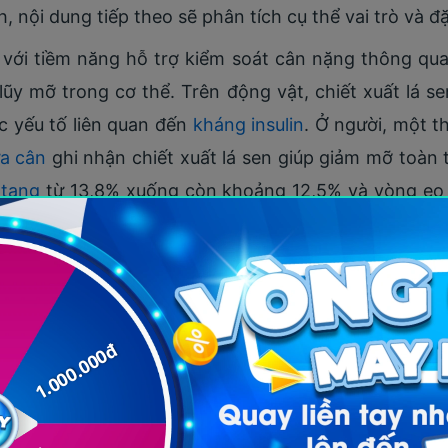
, nội dung tiếp theo sẽ phân tích cụ thể vai trò và 
với tiềm năng hỗ trợ kiểm soát cân nặng thông qua 
lũy mỡ trong cơ thể. Trên động vật, chiết xuất lá 
ác yếu tố liên quan đến
kháng insulin
. Ở người, một t
a cân
ghi nhận chiết xuất lá sen giúp giảm mỡ toàn 
 tạng
từ 13,8% xuống còn khoảng 12,5% và vòng eo 
 báo cáo trực tiếp sự thay đổi cân nặng mà tập tr
n, mỡ nội tạng và vòng eo. Tuy nhiên, ở nam giới sử
uần, cho thấy xu hướng cải thiện về khối lượng cơ th
n cứu về khả năng hỗ trợ kiểm soát cân nặng th
nghiên cứu trên động vật, chiết xuất hoàng cầm giú
liên quan đến kháng insulin. Cơ chế được ghi nhận
 vai trò điều hòa cân bằng năng lượng, góp phần t