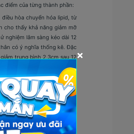
đặc điểm của từng thành phần:
điều hòa chuyển hóa lipid, từ
sen cho thấy khả năng giảm mỡ
hử nghiệm lâm sàng kéo dài 12
thân có ý nghĩa thống kê. Đặc
giảm trung bình 2,3cm sau 12
ung vào các chỉ số thành phần
 dụng liều cao, BMI giảm có ý
ể.
ông qua điều hòa chuyển hóa
p hạn chế tăng cân, cải thiện
 liên quan đến việc hoạt hóa
ăng sử dụng chất béo và giảm