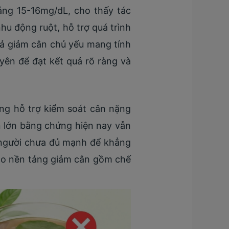
ảng 15-16mg/dL, cho thấy tác
nhu động ruột, hỗ trợ quá trình
uả giảm cân chủ yếu mang tính
ên để đạt kết quả rõ ràng và
ng hỗ trợ kiểm soát cân nặng
n lớn bằng chứng hiện nay vẫn
 người chưa đủ mạnh để khẳng
cho nền tảng giảm cân gồm chế