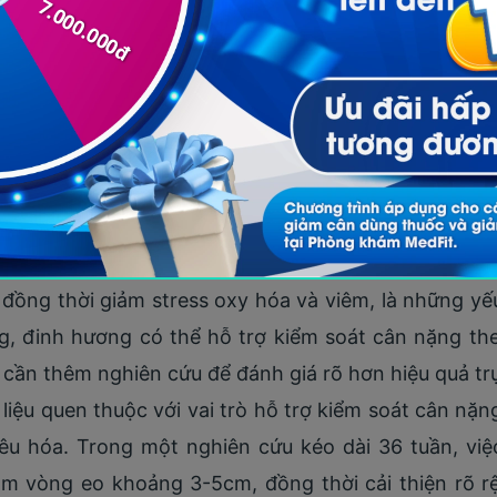
gười, khi hoàng cầm được sử dụng trong công thứ
c giảm cân nhẹ sau vài tuần. Điều này cho thấy hoà
iên hiệu quả riêng lẻ của dược liệu này trên ngườ
iềm năng hỗ trợ kiểm soát cân nặng thông qua các
gen tạo mỡ. Trong các nghiên cứu trên động vật, ch
và cải thiện các chỉ số như triglyceride, cholesterol
g cho thấy polyphenol từ đinh hương có thể cải thi
u, đồng thời giảm stress oxy hóa và viêm, là những yế
, đinh hương có thể hỗ trợ kiểm soát cân nặng the
cần thêm nghiên cứu để đánh giá rõ hơn hiệu quả trự
liệu quen thuộc với vai trò hỗ trợ kiểm soát cân nặ
 tiêu hóa. Trong một nghiên cứu kéo dài 36 tuần, vi
m vòng eo khoảng 3-5cm, đồng thời cải thiện rõ rệ