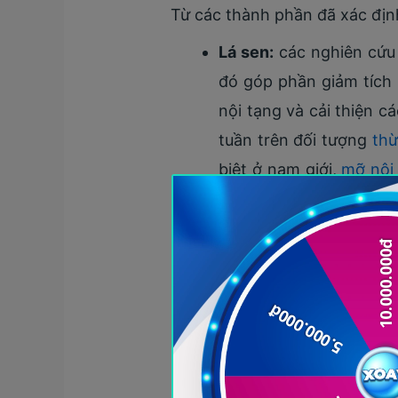
Từ các thành phần đã xác định
Lá sen:
các nghiên cứu 
đó góp phần giảm tích 
nội tạng và cải thiện c
tuần trên đối tượng
thừ
biệt ở nam giới,
mỡ nội
tuần. Nghiên cứu không
cơ thể như mỡ toàn thâ
nghĩa thống kê sau 12 t
Hoàng cầm:
được nghiê
năng lượng. Trong các 
mỡ máu và các chỉ số 
AMPK, một enzyme đóng