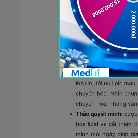
quá trình tạo mỡ. Ở n
nghiên cứu ghi nhận mứ
trợ chuyển hóa, tuy nh
khẳng định rõ hơn.
Đinh hương:
cho thấy t
hóa lipid và điều hòa 
tăng cân, giảm khối mỡ 
các nghiên cứu lâm sàn
insulin, tối ưu lipid má
chuyển hóa. Nhìn chung
chuyển hóa, nhưng vẫn 
Thảo quyết minh:
dược 
hóa lipid và cải thiện
minh mỗi ngày giúp giả