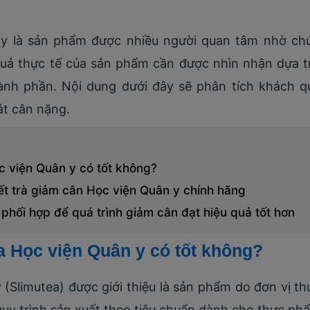
 y là sản phẩm được nhiều người quan tâm nhờ ch
 quả thực tế của sản phẩm cần được nhìn nhận dựa t
ành phần. Nội dung dưới đây sẽ phân tích khách qu
át cân nặng.
c viện Quân y có tốt không?
t trà giảm cân Học viện Quân y chính hãng
hối hợp để quá trình giảm cân đạt hiệu quả tốt hơn
a Học viện Quân y có tốt không?
 (Slimutea) được giới thiệu là sản phẩm do đơn vị t
 quy trình sản xuất theo tiêu chuẩn dành cho thực 