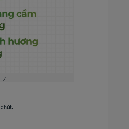
n y
 phút.