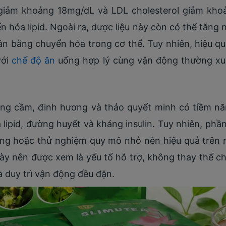
 giảm khoảng 18mg/dL và LDL cholesterol giảm kho
n hóa lipid. Ngoài ra, dược liệu này còn có thể tăng 
ân bằng chuyển hóa trong cơ thể. Tuy nhiên, hiệu q
với
chế độ ăn
uống hợp lý cùng vận động thường xuy
oàng cầm, đinh hương và thảo quyết minh có tiềm nă
lipid, đường huyết và kháng insulin. Tuy nhiên, phầ
sàng hoặc thử nghiệm quy mô nhỏ nên hiệu quả trên
này nên được xem là yếu tố hỗ trợ, không thay thế 
 duy trì vận động đều đặn.