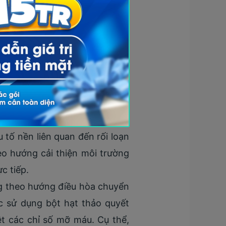
c thảo dược kết hợp, một số
ng cầm có thể đóng vai trò hỗ
i vẫn cần thêm nghiên cứu để
 cơ chế liên quan đến chuyển
iết xuất đinh hương giúp giảm
, glucose và insulin. Ở người,
ện đường huyết, giảm đề kháng
u tố nền liên quan đến rối loạn
o hướng cải thiện môi trường
c tiếp.
ng theo hướng điều hòa chuyển
ệc sử dụng bột hạt thảo quyết
t các chỉ số mỡ máu. Cụ thể,