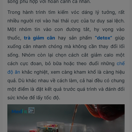
sống phù hợp với hoàn cảnh cá nhân.
Trong hành trình tìm kiếm vóc dáng lý tưởng, rất
nhiều người rơi vào hai thái cực của tư duy sai lệch.
Một nhóm tin vào con đường tắt, hy vọng vào
thuốc,
trà giảm cân
hay sản phẩm
“detox”
giúp
xuống cân nhanh chóng mà không cần thay đổi lối
sống. Nhóm còn lại chọn cách cắt giảm calo một
cách cực đoan, bỏ bữa hoặc theo đuổi những
chế
độ ăn
khắc nghiệt, xem càng kham khổ là càng hiệu
quả. Dù khác nhau về cách làm, cả hai đều có chung
một điểm là đặt kết quả trước quá trình và đánh đổi
sức khỏe để lấy tốc độ.