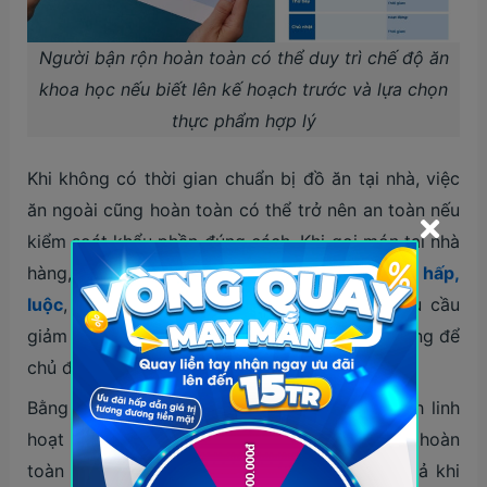
Người bận rộn hoàn toàn có thể duy trì chế độ ăn
khoa học nếu biết lên kế hoạch trước và lựa chọn
thực phẩm hợp lý
Khi không có thời gian chuẩn bị đồ ăn tại nhà, việc
ăn ngoài cũng hoàn toàn có thể trở nên an toàn nếu
kiểm soát khẩu phần đúng cách. Khi gọi món tại nhà
hàng, hãy ưu tiên cách chế biến ít dầu như
hấp,
luộc
, nướng thay vì chiên xào, đồng thời yêu cầu
giảm cơm, ít nước sốt hoặc cho nước chấm riêng để
chủ động hơn trong việc kiểm soát lượng calo.
Bằng việc hiểu rõ nhu cầu cơ thể và biết cách linh
hoạt khi lựa chọn thực phẩm, người bận rộn hoàn
toàn có thể duy trì chế độ ăn lành mạnh kể cả khi