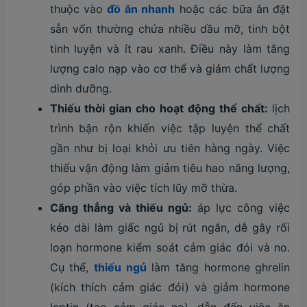
thuộc vào
đồ ăn nhanh
hoặc các bữa ăn đặt
sẵn vốn thường chứa nhiều dầu mỡ, tinh bột
tinh luyện và ít rau xanh. Điều này làm tăng
lượng calo nạp vào cơ thể và giảm chất lượng
dinh dưỡng.
Thiếu thời gian cho hoạt động thể chất:
lịch
trình bận rộn khiến việc tập luyện thể chất
gần như bị loại khỏi ưu tiên hàng ngày. Việc
thiếu vận động làm giảm tiêu hao năng lượng,
góp phần vào việc tích lũy mỡ thừa.
Căng thẳng và thiếu ngủ:
áp lực công việc
kéo dài làm giấc ngủ bị rút ngắn, dễ gây rối
loạn hormone kiểm soát cảm giác đói và no.
Cụ thể,
thiếu ngủ
làm tăng hormone ghrelin
(kích thích cảm giác đói) và giảm hormone
leptin (tạo cảm giác no), dẫn đến việc ăn