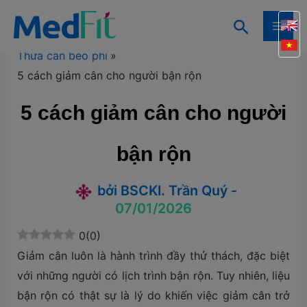
Nhảy
Tìm
tới
Trang chủ
Kiến thức
Kiến thức giảm cân
MAI
kiếm
nội
Thừa cân béo phì
ME
dung
5 cách giảm cân cho người bận rộn
5 cách giảm cân cho người
bận rộn
bởi
BSCKI. Trần Quý
-
07/01/2026
0
(
0
)
Giảm cân luôn là hành trình đầy thử thách, đặc biệt
với những người có lịch trình bận rộn. Tuy nhiên, liệu
bận rộn có thật sự là lý do khiến việc giảm cân trở