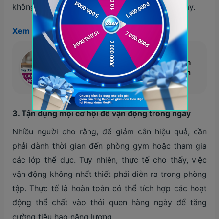
không có nhiều thời gian để nấu nướng mỗi ngày.
Xem thêm:
Hướng dẫn xây dựng thực đơn giảm
cân trong 7 ngày cho người bận rộn
3. Tận dụng mọi cơ hội để vận động trong ngày
Nhiều người cho rằng, để giảm cân hiệu quả, cần
phải dành thời gian đến phòng gym hoặc tham gia
các lớp thể dục. Tuy nhiên, thực tế cho thấy, việc
vận động không nhất thiết phải diễn ra trong phòng
tập. Thực tế là hoàn toàn có thể tích hợp các hoạt
động thể chất vào thói quen hàng ngày để tăng
cường tiêu hao năng lượng.