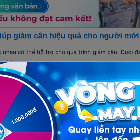
iúp giảm cân hiệu quả cho người mới
 nhau có thể hỗ trợ cho quá trình giảm cân. Dưới đâ
m khảo.
adrasana)
ập yoga khá đơn giản giúp giảm cân và mang đến rất
ng cường sức mạnh cho chân và cánh tay, đồng thời 
ơ lõi.
 giản, tư thế chiến binh cũng giúp kéo căng các cơ 
i những ai ngồi nhiều, đây sẽ là một bài tập giúp giả