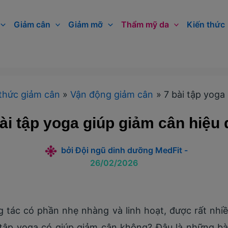
Giảm cân
Giảm mỡ
Thẩm mỹ da
Kiến thức
thức giảm cân
Vận động giảm cân
7 bài tập yoga
ài tập yoga giúp giảm cân hiệu
bởi
Đội ngũ dinh dưỡng MedFit
-
26/02/2026
tác có phần nhẹ nhàng và linh hoạt, được rất nhiề
 tập yoga có giúp giảm cân không? Đâu là những bài