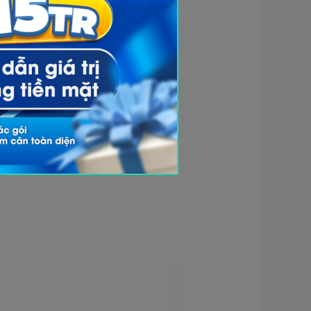
ách rộng sao cho đầu gối chân
.