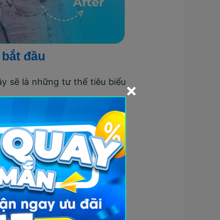
 bắt đầu
y sẽ là những tư thế tiêu biểu
 nhiều lợi ích cho người tập.
cải thiện khả năng thăng bằng
quanh hông, đồng thời làm săn
i phóng áp lực ở phần hông rất