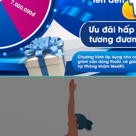
c bước sau:
i chân đặt 1 chân trước và 1 chân sau với khoảng c
o
 mũi bàn chân sau xoay sang phía trước một góc 45
au và vươn thẳng lên cao, kéo giãn cột sống lưng.
lâu càng tốt.