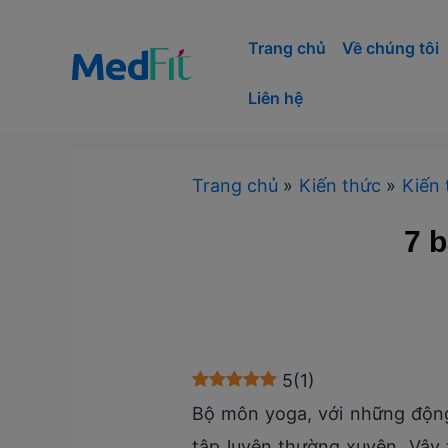
Nhảy
tới
Trang chủ
Về chúng tôi
nội
Liên hệ
dung
Trang chủ
Kiến thức
Kiến 
7 b
5
(
1
)
Bộ môn yoga, với những động 
tập luyện thường xuyên. Vậy