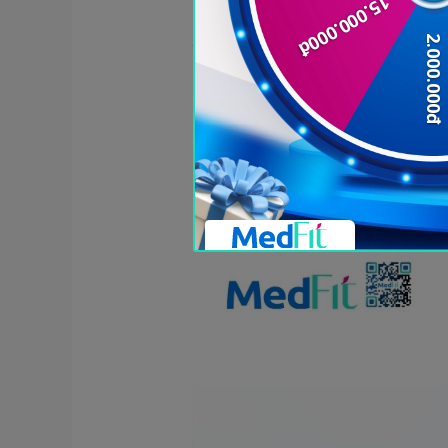
hiệu quả.
Thực hiện bài tập này theo cá
Đứng trên mặt thảm, ha
trước hơi khuỵu xuống,
Hai bàn tay chắp vào nh
Duy trì tư thế này càng 