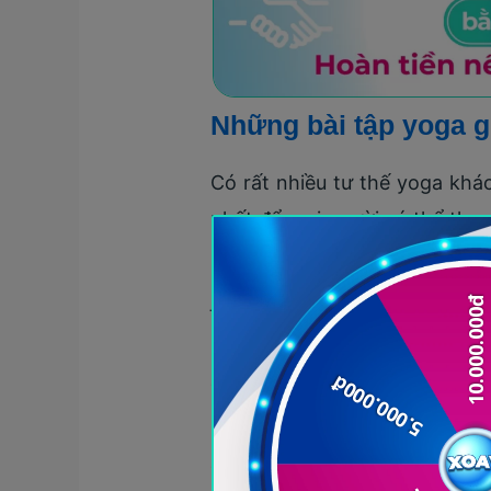
Những bài tập yoga g
Có rất nhiều tư thế yoga khác
nhất để mọi người có thể tha
Tư thế chiến binh 1 (Veerabh
Đây là một trong những bài t
Luyện tập tư thế này giúp tă
cũng như sức mạnh cho vùng c
Mặc dù trông có phần khá đơn
chắc cơ đùi, hông và ngực. Vớ