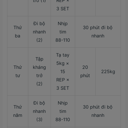
trở (1)
REP ×
3 SET
Đi bộ
Nhịp
Thứ
30 phút đi bộ
nhanh
tim
ba
nhanh
(2)
88-110
Tạ tay
Tập
5kg ×
Thứ
kháng
20
15
225kg
tư
trở
phút
REP ×
(2)
3 SET
Đi bộ
Nhịp
Thứ
30 phút đi bộ
nhanh
tim
năm
nhanh
(3)
88-110