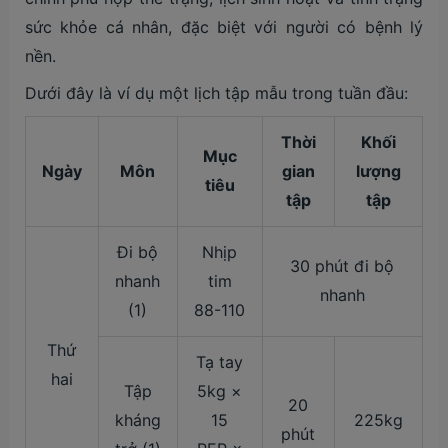
sức khỏe cá nhân, đặc biệt với người có bệnh lý
nền.
Dưới đây là ví dụ một lịch tập mẫu trong tuần đầu:
Thời
Khối
Mục
Ngày
Môn
gian
lượng
tiêu
tập
tập
Đi bộ
Nhịp
30 phút đi bộ
nhanh
tim
nhanh
(1)
88-110
Thứ
Tạ tay
hai
Tập
5kg ×
20
kháng
15
225kg
phút