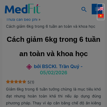
Nhảy
Tìm
tới
Trang chủ
Kiến thức
Kiến thức giảm cân
MAI
kiếm
nội
Thừa cân béo phì
ME
dung
Cách giảm 6kg trong 6 tuần an toàn và khoa học
Cách giảm 6kg trong 6 tuần
an toàn và khoa học
bởi
BSCKI. Trần Quý
-
05/02/2026
5
(
1
)
Giảm 6kg trong 6 tuần tưởng chừng là mục tiêu khó
đạt nhưng hoàn toàn khả thi nếu áp dụng đúng
phương pháp. Thay vì ép cân bằng chế độ ăn kiêng