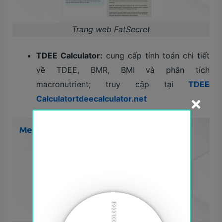
Trang web FatSecret
TDEE Calculator:
cung cấp tính toán chi tiết
về TDEE, BMR, BMI và phân tích
macronutrient; truy cập tại
TDEE
Calculatortdeecalculator.net