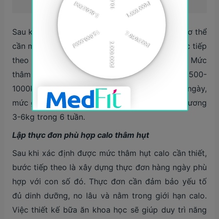
Trang web TDEE Calculator
Sau khi tính được TDEE, tức tổng năng lượng cơ thể
cần mỗi ngày để
duy trì cân nặng
hiện tại, bước tiếp
theo là tạo thâm hụt calo dựa trên con số này. Mức
thâm hụt phù hợp thường nằm trong khoảng 500-
1000kcal/ngày. Cụ thể, nếu giảm 1000kcal/ngày,
mức giảm có thể đạt khoảng 1kg/tuần, tương đương
3-6kg trong 6 tuần.
Lập thực đơn phù hợp calo thâm hụt
Sau khi xác định được mức thâm hụt calo cần thiết,
bước tiếp theo là xây dựng thực đơn hàng ngày phù
hợp với con số đó. Thực đơn cần đảm bảo yếu tố
đủ dinh dưỡng, no lâu và nằm trong giới hạn calo.
Việc thiết kế bữa ăn khoa học sẽ giúp duy trì năng