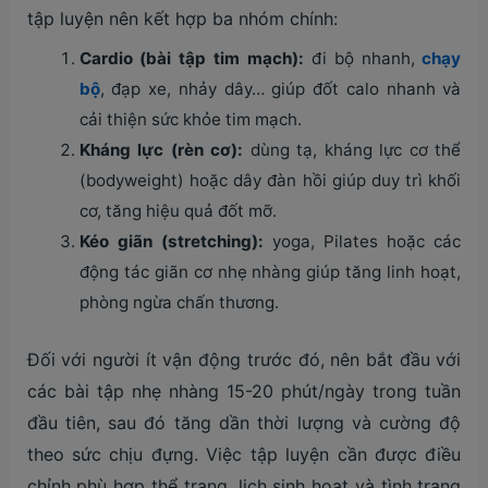
tập luyện nên kết hợp ba nhóm chính:
Cardio (bài tập tim mạch):
đi bộ nhanh,
chạy
bộ
, đạp xe, nhảy dây… giúp đốt calo nhanh và
cải thiện sức khỏe tim mạch.
Kháng lực (rèn cơ):
dùng tạ, kháng lực cơ thể
(bodyweight) hoặc dây đàn hồi giúp duy trì khối
cơ, tăng hiệu quả đốt mỡ.
Kéo giãn (stretching):
yoga, Pilates hoặc các
động tác giãn cơ nhẹ nhàng giúp tăng linh hoạt,
phòng ngừa chấn thương.
Đối với người ít vận động trước đó, nên bắt đầu với
các bài tập nhẹ nhàng 15-20 phút/ngày trong tuần
đầu tiên, sau đó tăng dần thời lượng và cường độ
theo sức chịu đựng. Việc tập luyện cần được điều
chỉnh phù hợp thể trạng, lịch sinh hoạt và tình trạng