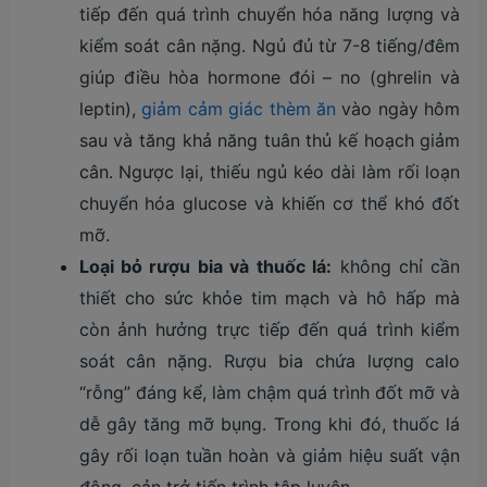
tiếp đến quá trình chuyển hóa năng lượng và
kiểm soát cân nặng. Ngủ đủ từ 7-8 tiếng/đêm
giúp điều hòa hormone đói – no (ghrelin và
leptin),
giảm cảm giác thèm ăn
vào ngày hôm
sau và tăng khả năng tuân thủ kế hoạch giảm
cân. Ngược lại, thiếu ngủ kéo dài làm rối loạn
chuyển hóa glucose và khiến cơ thể khó đốt
mỡ.
Loại bỏ rượu bia và thuốc lá:
không chỉ cần
thiết cho sức khỏe tim mạch và hô hấp mà
còn ảnh hưởng trực tiếp đến quá trình kiểm
soát cân nặng. Rượu bia chứa lượng calo
“rỗng” đáng kể, làm chậm quá trình đốt mỡ và
dễ gây tăng mỡ bụng. Trong khi đó, thuốc lá
gây rối loạn tuần hoàn và giảm hiệu suất vận
động, cản trở tiến trình tập luyện.