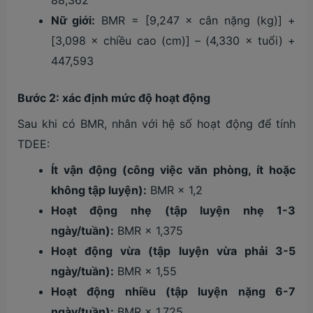
88,362
Nữ giới:
BMR = [9,247 × cân nặng (kg)] +
[3,098 × chiều cao (cm)] – (4,330 × tuổi) +
447,593
Bước 2: xác định mức độ hoạt động
Sau khi có BMR, nhân với hệ số hoạt động để tính
TDEE:
Ít vận động (công việc văn phòng, ít hoặc
không tập luyện):
BMR × 1,2
Hoạt động nhẹ (tập luyện nhẹ 1-3
ngày/tuần):
BMR × 1,375
Hoạt động vừa (tập luyện vừa phải 3-5
ngày/tuần):
BMR × 1,55
Hoạt động nhiều (tập luyện nặng 6-7
ngày/tuần):
BMR × 1,725