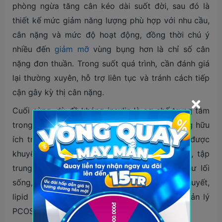
phòng ngừa tăng cân kéo dài suốt đời, sau đó là
thiết kế mức giảm năng lượng phù hợp với nhu cầu,
cân nặng và mức độ hoạt động, đồng thời chú ý
nhiều đến
giảm mỡ
vùng bụng hơn là chỉ số cân
nặng đơn thuần. Trong suốt quá trình, cần đánh giá
lại thường xuyên, hỗ trợ liên tục và tránh cách tiếp
cận gây kỳ thị cân nặng.
Cuối cùng, dù đề kháng insulin là cơ chế trung tâm
trong PCOS, các xét nghiệm insulin máu không hữu
ích trong thực hành thường ngày và không được
khuyến nghị dùng để theo dõi. Thay vào đó, tập
trung vào những yếu tố có thể thay đổi như lối
sống, cân nặng, vòng eo và các chỉ số đường huyết,
lipid sẽ mang lại giá trị thực tế hơn trong quản lý
PCOS lâu dài.