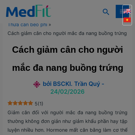
Nhảy
Tìm
tới
Trang chủ
Kiến thức
Kiến thức giảm cân
MAI
kiếm
nội
Thừa cân béo phì
ME
dung
Cách giảm cân cho người mắc đa nang buồng trứng
Cách giảm cân cho người
mắc đa nang buồng trứng
bởi
BSCKI. Trần Quý
-
24/02/2026
5
(
1
)
Giảm cân đối với người mắc đa nang buồng trứng
thường không đơn giản như giảm khẩu phần hay tập
luyện nhiều hơn. Hormone mất cân bằng làm cơ thể