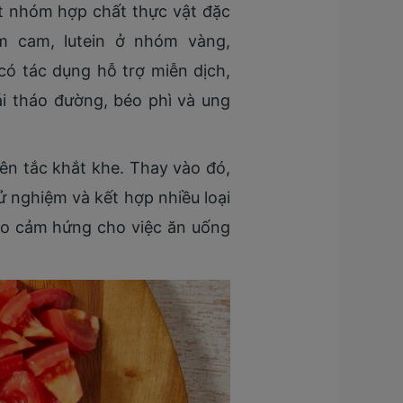
t nhóm hợp chất thực vật đặc
óm cam, lutein ở nhóm vàng,
ó tác dụng hỗ trợ miễn dịch,
i tháo đường, béo phì và ung
ên tắc khắt khe. Thay vào đó,
ử nghiệm và kết hợp nhiều loại
ạo cảm hứng cho việc ăn uống