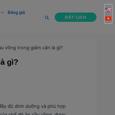
Bảng giá
Tìm
ĐẶT LỊCH
kiếm
u vồng trong giảm cân là gì?
à gì?
 đầy đủ dinh dưỡng và phù hợp
 của chế độ ăn cầu vồng, được