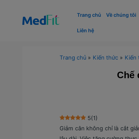
Nhảy
tới
Trang chủ
Về chúng tôi
nội
Liên hệ
dung
Trang chủ
Kiến thức
Kiến 
Chế 
5
(
1
)
Giảm cân không chỉ là cắt gi
lâu dài. Việc tăng cường thự