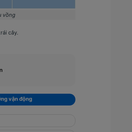
u vồng
rái cây.
ân
ỡng vận động