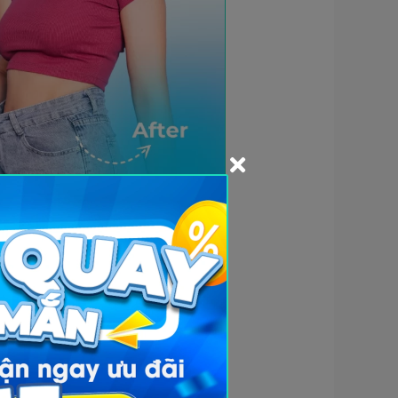
ical) và các dưỡng chất khác
ột số loại thực phẩm tiêu biểu,
dụng sinh học đi kèm của từng