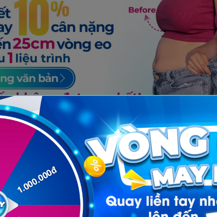
óm màu thực phẩm
ại diện cho một nhóm hợp chất thực vật (phytochem
ức khỏe riêng biệt. Bảng dưới đây trình bày chi tiết m
 vitamin và khoáng chất thường gặp, cũng như tác 