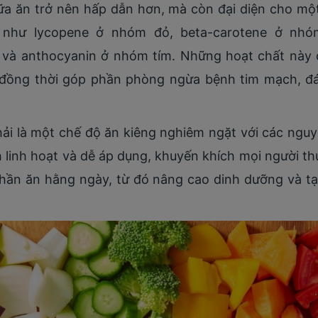
ữa ăn trở nên hấp dẫn hơn, mà còn đại diện cho mộ
t) như lycopene ở nhóm đỏ, beta-carotene ở nh
 và anthocyanin ở nhóm tím. Những hoạt chất này c
đồng thời góp phần phòng ngừa bệnh tim mạch, đá
i là một chế độ ăn kiêng nghiêm ngặt với các nguy
linh hoạt và dễ áp dụng, khuyến khích mọi người th
phần ăn hằng ngày, từ đó nâng cao dinh dưỡng và t