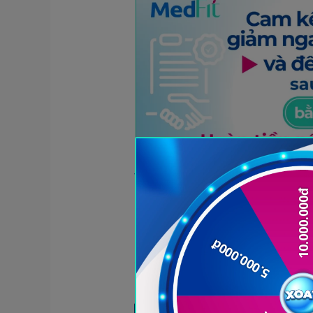
Vai trò của từng nh
Mỗi màu sắc của thực phẩm đ
nhau, mang lại những lợi ích s
các hợp chất thực vật chính,
nhóm màu.