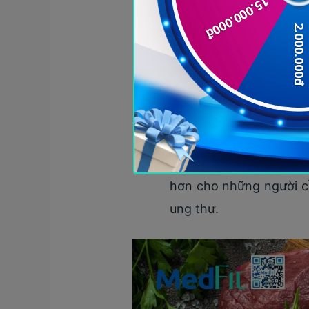
loại khác. Có hai nguồn prote
có một số điểm khác biệt là:
Protein động vật:
là pr
chế độ ăn uống. Protein 
trắng. Thịt đỏ chứa nhi
cho người thiếu máu. T
đề tim mạch. Ngược lại
hơn cho những người c
ung thư.