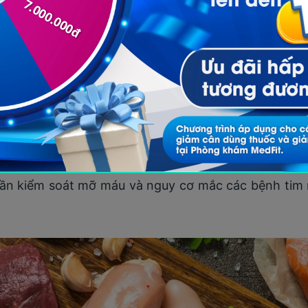
in chính cơ thể hấp thu mỗi ngày là từ động vật và t
otein hoàn chỉnh, chứa đầy đủ tất cả các acid amin 
động vật đến từ thịt, trứng và sữa, trong đó thịt đượ
ều myoglobin và chất béo hơn thịt trắng, cung cấp n
uy nhiên, thịt đỏ cũng có hàm lượng purin cao, tăng
, thịt trắng ít chất béo và năng lượng hơn, thường 
ần kiểm soát mỡ máu và nguy cơ mắc các bệnh tim m