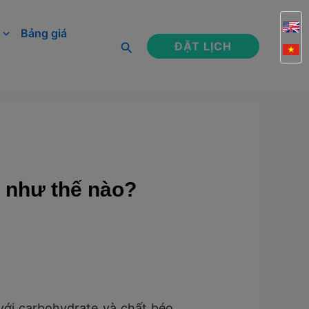
Bảng giá
Tìm
ĐẶT LỊCH
kiếm
 như thế nào?
với carbohydrate và chất béo,