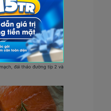
hực vật. Hai nguồn protein này
thiết yếu mà cơ thể cần trong
c chia ra thành thịt đỏ và thịt
hiều năng lượng và sắt nên tốt
 nguy cơ bệnh gout và các vấn
được xem là lựa chọn lành mạnh
ạch, đái tháo đường típ 2 và