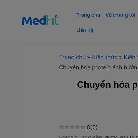
Nhảy
tới
Trang chủ
Về chúng tôi
nội
Liên hệ
dung
Trang chủ
Kiến thức
Kiến 
Chuyển hóa protein ảnh hưởn
Chuyển hóa p
0
(
0
)
Protein, hay còn được gọi là