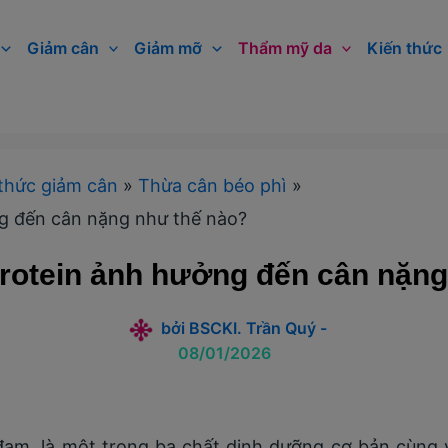
Giảm cân
Giảm mỡ
Thẩm mỹ da
Kiến thức
thức giảm cân
Thừa cân béo phì
g đến cân nặng như thế nào?
rotein ảnh hưởng đến cân nặng
bởi
BSCKI. Trần Quý
-
08/01/2026
 đạm, là một trong ba chất dinh dưỡng cơ bản cùng 