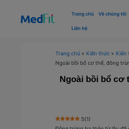
Nhảy
tới
Trang chủ
Về chúng tôi
nội
Liên hệ
dung
Trang chủ
Kiến thức
Kiến 
Ngoài bồi bổ cơ thể, đông tr
Ngoài bồi bổ cơ 
5
(
1
)
Đông trùng hạ thảo từ lâu đã