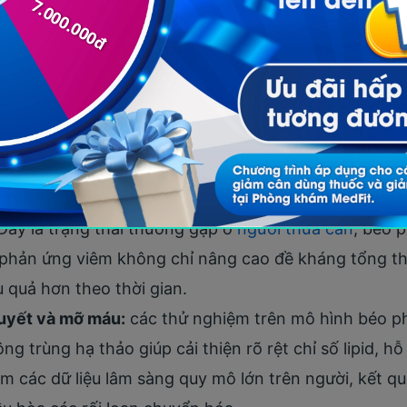
uý bồi bổ sức khỏe, đông trùng hạ thảo còn mang lại n
 hóa nhờ các hoạt chất đặc biệt:
 năng lượng:
hoạt chất cordycepin trong đông trùn
 năng lượng chính của tế bào), giúp cải thiện sức b
y việc bổ sung loại nấm này giúp nâng cao đáng kể c
 hỗ trợ tăng cường sức khỏe tim mạch và trao đổi chấ
xy hóa:
các hợp chất sinh học trong đông trùng hạ 
 Đây là trạng thái thường gặp ở
người thừa cân
, béo 
t phản ứng viêm không chỉ nâng cao đề kháng tổng th
 quả hơn theo thời gian.
huyết và mỡ máu:
các thử nghiệm trên mô hình béo p
g trùng hạ thảo giúp cải thiện rõ rệt chỉ số lipid, hỗ
êm các dữ liệu lâm sàng quy mô lớn trên người, kết q