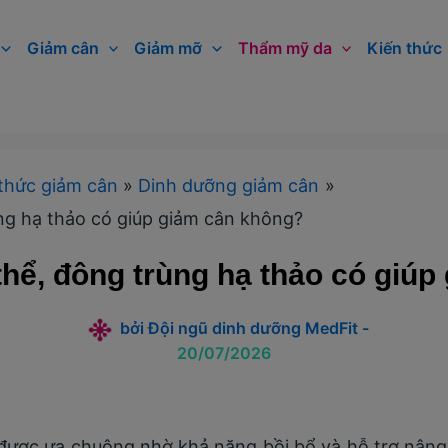
Giảm cân
Giảm mỡ
Thẩm mỹ da
Kiến thức
thức giảm cân
Dinh dưỡng giảm cân
ùng hạ thảo có giúp giảm cân không?
thể, đông trùng hạ thảo có giú
bởi
Đội ngũ dinh dưỡng MedFit
-
20/07/2026
 được ưa chuộng nhờ khả năng bồi bổ và hỗ trợ nâng 