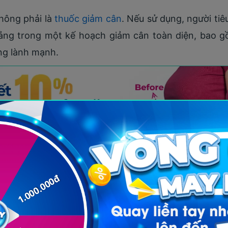
không phải là
thuốc giảm cân
. Nếu sử dụng, người ti
tảng trong một kế hoạch giảm cân toàn diện, bao 
ống lành mạnh.
rùng hạ thảo đối với cơ thể