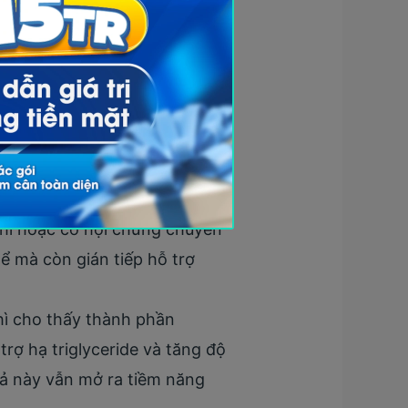
hiều tác dụng sinh học tiềm
g hạ thảo có khả năng thúc
ền và hiệu suất vận động. Các
hỉ số VO₂ max (khả năng sử
t.
thảo có khả năng ức chế quá
phì hoặc có hội chứng chuyển
ể mà còn gián tiếp hỗ trợ
hì cho thấy thành phần
 trợ hạ triglyceride và tăng độ
uả này vẫn mở ra tiềm năng