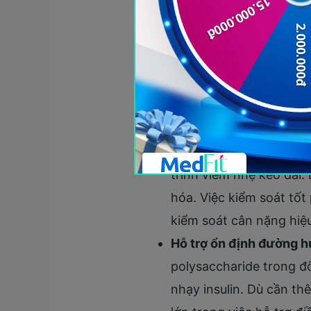
Không chỉ là loại dược liệu q
năng cho cơ thể và hệ chuyển
Tăng cường chuyển hóa
đẩy sản xuất ATP (nguồn
ghi nhận y học cho thấ
dụng oxy tối đa), từ đó
Kháng viêm và chống o
trình viêm nhẹ kéo dài.
hóa. Việc kiểm soát tố
kiểm soát cân nặng hiệu
Hỗ trợ ổn định đường 
polysaccharide trong đôn
nhạy insulin. Dù cần th