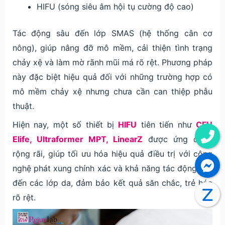
HIFU (sóng siêu âm hội tụ cường độ cao)
Tác động sâu đến lớp SMAS (hệ thống cân cơ
nông), giúp nâng đỡ mô mềm, cải thiện tình trạng
chảy xệ và làm mờ rãnh mũi má rõ rệt. Phương pháp
này đặc biệt hiệu quả đối với những trường hợp có
mô mềm chảy xệ nhưng chưa cần can thiệp phẫu
thuật.
Hiện nay, một số thiết bị
HIFU
tiên tiến như
CFU
Elife, Ultraformer MPT, LinearZ
được ứng dụng
rộng rãi, giúp tối ưu hóa hiệu quả điều trị với công
nghệ phát xung chính xác và khả năng tác động sâu
đến các lớp da, đảm bảo kết quả săn chắc, trẻ hóa
rõ rệt.