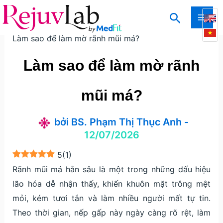
Nhảy
Tìm
tới
Trang chủ
Kiến thức
Kiến thức thẩm mỹ da
MAI
kiếm
nội
Làm sao để làm mờ rãnh mũi má?
ME
dung
Làm sao để làm mờ rãnh
mũi má?
bởi
BS. Phạm Thị Thục Anh
-
12/07/2026
5
(
1
)
Rãnh mũi má hằn sâu là một trong những dấu hiệu
lão hóa dễ nhận thấy, khiến khuôn mặt trông mệt
mỏi, kém tươi tắn và làm nhiều người mất tự tin.
Theo thời gian, nếp gấp này ngày càng rõ rệt, làm