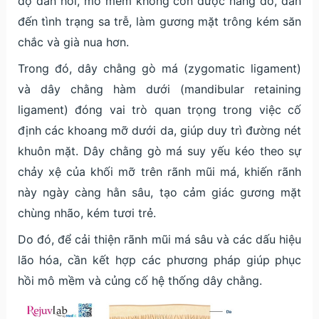
độ đàn hồi, mô mềm không còn được nâng đỡ, dẫn
đến tình trạng sa trễ, làm gương mặt trông kém săn
chắc và già nua hơn.
Trong đó, dây chằng gò má (zygomatic ligament)
và dây chằng hàm dưới (mandibular retaining
ligament) đóng vai trò quan trọng trong việc cố
định các khoang mỡ dưới da, giúp duy trì đường nét
khuôn mặt. Dây chằng gò má suy yếu kéo theo sự
chảy xệ của khối mỡ trên rãnh mũi má, khiến rãnh
này ngày càng hằn sâu, tạo cảm giác gương mặt
chùng nhão, kém tươi trẻ.
Do đó, để cải thiện rãnh mũi má sâu và các dấu hiệu
lão hóa, cần kết hợp các phương pháp giúp phục
hồi mô mềm và củng cố hệ thống dây chằng.