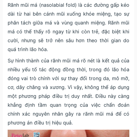
Rãnh mũi má (nasolabial fold) là các đường gấp kéo
dài từ hai bên cánh mũi xuống khóe miệng, tạo sự
phân tách giữa má và vùng quanh miệng. Rãnh mũi
má có thể thấy rõ ngay từ khi còn trẻ, đặc biệt khi
cười, nhưng sẽ trở nên sâu hơn theo thời gian do
quá trình lão hóa.
Sự hình thành của rãnh mũi má rõ nét là kết quả của
nhiều yếu tố tác động đồng thời, trong đó lão hóa
đóng vai trò chính với sự thay đổi trong da, mô mỡ,
cơ, dây chằng và xương. Vì vậy, không thể áp dụng
một phương pháp điều trị duy nhất. Điều này càng
khẳng định tầm quan trọng của việc chẩn đoán
chính xác nguyên nhân gây ra rãnh mũi má để có
phương án điều trị hiệu quả.