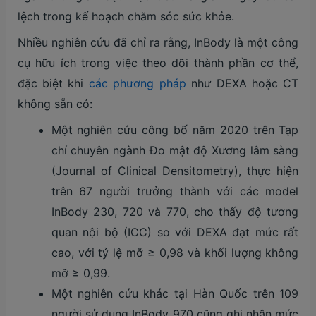
lệch trong kế hoạch chăm sóc sức khỏe.
Nhiều nghiên cứu đã chỉ ra rằng, InBody là một công
cụ hữu ích trong việc theo dõi thành phần cơ thể,
đặc biệt khi
các phương pháp
như DEXA hoặc CT
không sẵn có:
Một nghiên cứu công bố năm 2020 trên Tạp
chí chuyên ngành Đo mật độ Xương lâm sàng
(Journal of Clinical Densitometry), thực hiện
trên 67 người trưởng thành với các model
InBody 230, 720 và 770, cho thấy độ tương
quan nội bộ (ICC) so với DEXA đạt mức rất
cao, với tỷ lệ mỡ ≥ 0,98 và khối lượng không
mỡ ≥ 0,99.
Một nghiên cứu khác tại Hàn Quốc trên 109
người sử dụng InBody 970 cũng ghi nhận mức