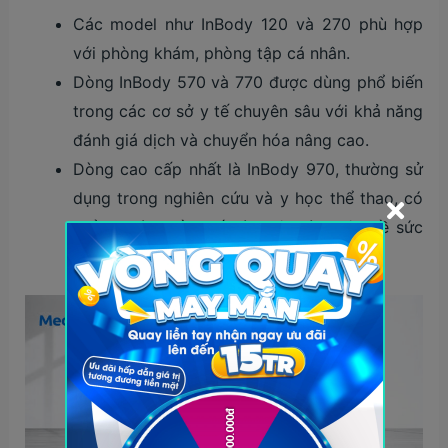
Các model như InBody 120 và 270 phù hợp
với phòng khám, phòng tập cá nhân.
Dòng InBody 570 và 770 được dùng phổ biến
trong các cơ sở y tế chuyên sâu với khả năng
đánh giá dịch và chuyển hóa nâng cao.
Dòng cao cấp nhất là InBody 970, thường sử
dụng trong nghiên cứu và y học thể thao, có
thể đo tới 8 tần số và phân tích sâu về sức
khỏe tế bào và thành phần dịch cơ thể.