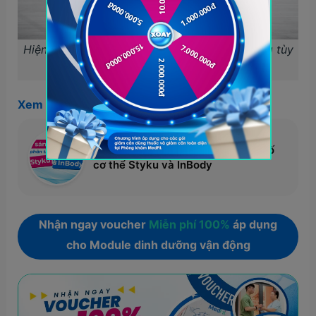
Hiện có nhiều dòng máy InBody, được sử dụng tùy
theo mục đích khác nhau
Xem thêm:
So sánh công nghệ phân tích chỉ số
cơ thể Styku và InBody
Nhận ngay voucher
Miễn phí 100%
áp dụng
cho Module dinh dưỡng vận động