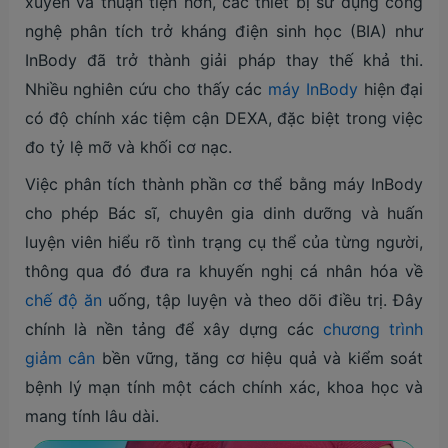
xuyên và thuận tiện hơn, các thiết bị sử dụng công
nghệ phân tích trở kháng điện sinh học (BIA) như
InBody đã trở thành giải pháp thay thế khả thi.
Nhiều nghiên cứu cho thấy các
máy InBody
hiện đại
có độ chính xác tiệm cận DEXA, đặc biệt trong việc
đo tỷ lệ mỡ và khối cơ nạc.
Việc phân tích thành phần cơ thể bằng máy InBody
cho phép Bác sĩ, chuyên gia dinh dưỡng và huấn
luyện viên hiểu rõ tình trạng cụ thể của từng người,
thông qua đó đưa ra khuyến nghị cá nhân hóa về
chế độ ăn
uống, tập luyện và theo dõi điều trị. Đây
chính là nền tảng để xây dựng các
chương trình
giảm cân
bền vững, tăng cơ hiệu quả và kiểm soát
bệnh lý mạn tính một cách chính xác, khoa học và
mang tính lâu dài.