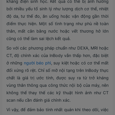
kháng điện sinh học. Kết quả có thể bị ảnh hưởng
bởi nhiều yếu tố sinh lý như lượng dịch cơ thể, nhiệt
độ da, tư thế đo, ăn uống hoặc vận động gần thời
điểm thực hiện. Một số tình trạng như phù nề toàn
thân, mất cân bằng nước hoặc vết thương hở lớn
cũng có thể làm sai lệch kết quả.
So với các phương pháp chuẩn như DEXA, MRI hoặc
CT, độ chính xác của InBody vẫn thấp hơn, đặc biệt
ở những
người béo phì
, suy kiệt hoặc có cơ thể mất
đối xứng rõ rệt. Chỉ số mỡ nội tạng trên InBody thực
chất là giá trị ước tính, được suy ra từ trở kháng
vùng thân thông qua công thức nội bộ của máy, nên
không thể thay thế các kỹ thuật hình ảnh như CT
scan nếu cần đánh giá chính xác.
Vì vậy, để đảm bảo tính nhất quán khi theo dõi, việc