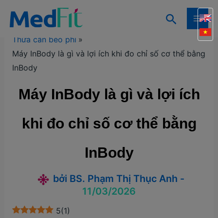
Nhảy
Tìm
tới
Trang chủ
Kiến thức
Kiến thức giảm cân
MAI
kiếm
nội
Thừa cân béo phì
ME
dung
Máy InBody là gì và lợi ích khi đo chỉ số cơ thể bằng
InBody
Máy InBody là gì và lợi ích
khi đo chỉ số cơ thể bằng
InBody
bởi
BS. Phạm Thị Thục Anh
-
11/03/2026
5
(
1
)