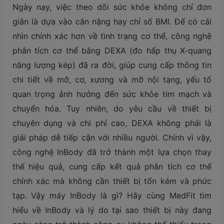
Ngày nay, việc theo dõi sức khỏe không chỉ đơn
giản là dựa vào cân nặng hay chỉ số BMI. Để có cái
nhìn chính xác hơn về tình trạng cơ thể, công nghệ
phân tích cơ thể bằng DEXA (đo hấp thụ X-quang
năng lượng kép) đã ra đời, giúp cung cấp thông tin
chi tiết về mỡ, cơ, xương và mỡ nội tạng, yếu tố
quan trọng ảnh hưởng đến sức khỏe tim mạch và
chuyển hóa. Tuy nhiên, do yêu cầu về thiết bị
chuyên dụng và chi phí cao, DEXA không phải là
giải pháp dễ tiếp cận với nhiều người. Chính vì vậy,
công nghệ InBody đã trở thành một lựa chọn thay
thế hiệu quả, cung cấp kết quả phân tích cơ thể
chính xác mà không cần thiết bị tốn kém và phức
tạp. Vậy máy InBody là gì? Hãy cùng MedFit tìm
hiểu về InBody và lý do tại sao thiết bị này đang