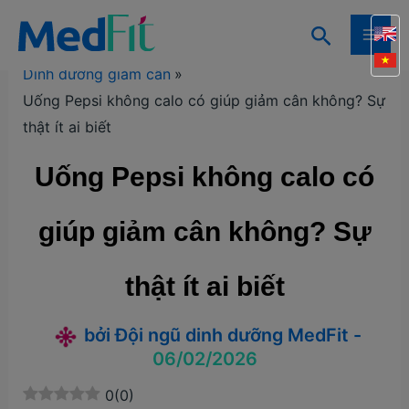
Nhảy
Tìm
tới
Trang chủ
Kiến thức
Kiến thức giảm cân
MAI
kiếm
nội
Dinh dưỡng giảm cân
ME
dung
Uống Pepsi không calo có giúp giảm cân không? Sự
thật ít ai biết
Uống Pepsi không calo có
giúp giảm cân không? Sự
thật ít ai biết
bởi
Đội ngũ dinh dưỡng MedFit
-
06/02/2026
0
(
0
)