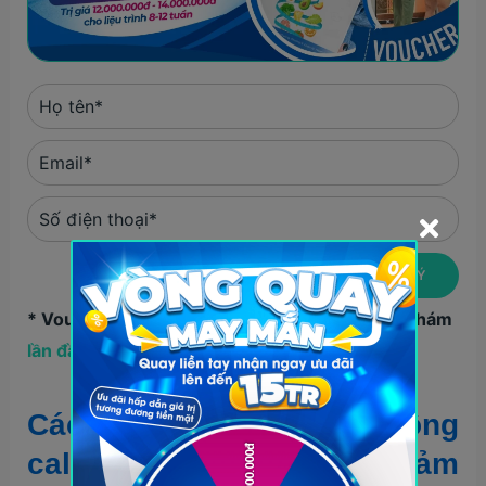
* Voucher chỉ áp dụng cho khách hàng thăm khám
lần đầu tiên
tại Phòng khám
Med
Fit
Cách sử dụng Pepsi không
calo trong chế độ ăn giảm