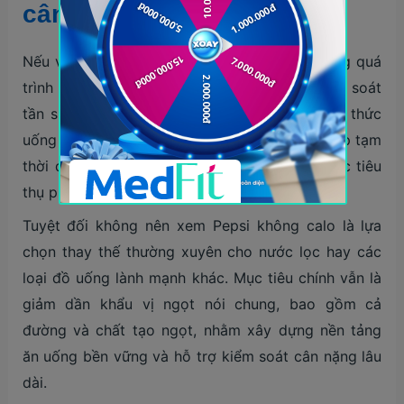
cân
Nếu vẫn muốn sử dụng Pepsi không calo trong quá
trình giảm cân, điều quan trọng là phải kiểm soát
tần suất và cách dùng một cách hợp lý. Loại thức
uống này chỉ nên được xem như một biện pháp tạm
thời để giảm cảm giác thèm đồ ngọt, với mức tiêu
thụ phù hợp là không quá một lon mỗi ngày.
Tuyệt đối không nên xem Pepsi không calo là lựa
chọn thay thế thường xuyên cho nước lọc hay các
loại đồ uống lành mạnh khác. Mục tiêu chính vẫn là
giảm dần khẩu vị ngọt nói chung, bao gồm cả
đường và chất tạo ngọt, nhằm xây dựng nền tảng
ăn uống bền vững và hỗ trợ kiểm soát cân nặng lâu
dài.