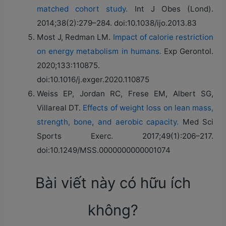
matched cohort study.
Int J Obes (Lond).
2014;38(2):279–284. doi:10.1038/ijo.2013.83
Most J, Redman LM.
Impact of calorie restriction
on energy metabolism in humans.
Exp Gerontol.
2020;133:110875.
doi:10.1016/j.exger.2020.110875
Weiss EP, Jordan RC, Frese EM, Albert SG,
Villareal DT.
Effects of weight loss on lean mass,
strength, bone, and aerobic capacity.
Med Sci
Sports Exerc. 2017;49(1):206–217.
doi:10.1249/MSS.0000000000001074
Bài viết này có hữu ích
không?