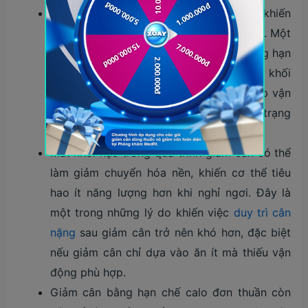
Cắt giảm năng lượng quá mạnh có thể khiến
cơ thể mất khối nạc, không chỉ giảm mỡ. Một
nghiên cứu ghi nhận nhóm giảm cân bằng hạn
chế calo bị giảm khối nạc toàn thân và khối
nạc chi dưới, trong khi nhóm có kết hợp vận
động được bảo vệ tốt hơn trước tình trạng
này.
Mất khối nạc trong quá trình giảm cân có thể
làm giảm chuyển hóa nền, khiến cơ thể tiêu
hao ít năng lượng hơn khi nghỉ ngơi. Đây là
một trong những lý do khiến việc
duy trì cân
nặng
sau giảm cân trở nên khó hơn, đặc biệt
nếu giảm cân chỉ dựa vào ăn ít mà thiếu vận
động phù hợp.
Giảm cân bằng hạn chế calo đơn thuần còn