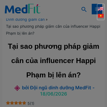
Nhảy
Tìm
tới
Trang chủ
Kiến thức
Kiến thức giảm cân
MAI
kiếm
nội
Dinh dưỡng giảm cân
ME
dung
Tại sao phương pháp giảm cân của influencer Happi
Phạm bị lên án?
Tại sao phương pháp giảm
cân của influencer Happi
Phạm bị lên án?
bởi
Đội ngũ dinh dưỡng MedFit
-
18/06/2026
5
(
1
)