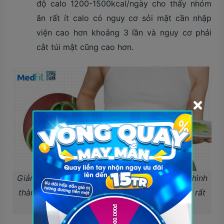
độ calo 1200-1500kcal/ngày cho thấy nhóm
ăn rất ít calo có nguy cơ sỏi mật cần nhập
viện cao hơn khoảng 3 lần và nguy cơ phải
cắt túi mật cũng cao hơn.
Giảm cân quá nhanh có thể làm tăng nguy cơ hình
thành sỏi mật, đặc biệt khi áp dụng chế độ ăn rất
thấp năng lượng