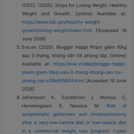
(CDC). (2025). Steps for Losing Weight. Healthy
Weight and Growth.
[online]
Available at:
https://www.cdc.gov/healthy-weight-
growth/losing-weight/index.html
[Accessed 16
June 2026]
Eva.vn. (2025). Blogger Happi Phạm giảm 16kg
sau 3 tháng, không cần tới phòng tập.
[online]
Available at:
https://eva.vn/dep/blogger-happi-
pham-giam-16kg-sau-3-thang-khong-can-toi-
phong-tap-c58a665624.html
[Accessed 16 June
2026]
Johansson K, Sundström J, Marcus C,
Hemmingsson E, Neovius M.
Risk of
symptomatic gallstones and cholecystectomy
after a very-low-calorie diet or low-calorie diet
in a commercial weight loss program: 1-year