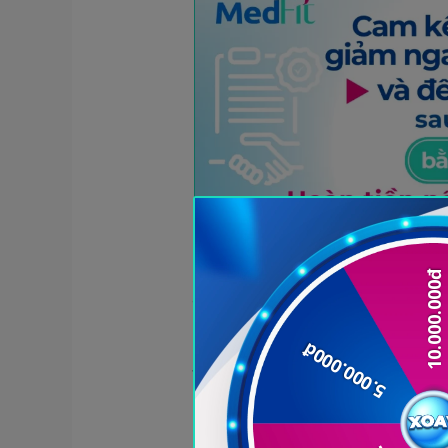
Nguyên nhân tăng cân
Tăng cân ở tuổi tiền mãn kin
nhiều người lầm tưởng. Trên t
tạp.
Thay đổi nội tiết tố