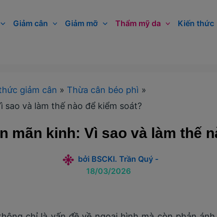
Giảm cân
Giảm mỡ
Thẩm mỹ da
Kiến thức
thức giảm cân
Thừa cân béo phì
Vì sao và làm thế nào để kiểm soát?
ền mãn kinh: Vì sao và làm thế 
bởi
BSCKI. Trần Quý
-
18/03/2026
 không chỉ là vấn đề về ngoại hình mà còn phản ánh