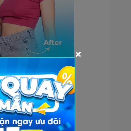
ăn uống hay lười vận động như
ếu tố sinh lý và nội tiết phức