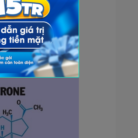
m đáng kể. Đây là hai hormone
u hòa năng lượng.
in, giúp cơ thể xử lý glucose
ng, một loại mỡ liên quan đến