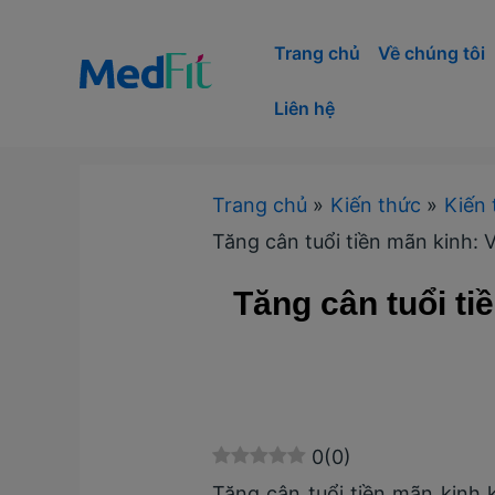
Nhảy
tới
Trang chủ
Về chúng tôi
nội
Liên hệ
dung
Trang chủ
Kiến thức
Kiến 
Tăng cân tuổi tiền mãn kinh: 
Tăng cân tuổi ti
0
(
0
)
Tăng cân tuổi tiền mãn kinh