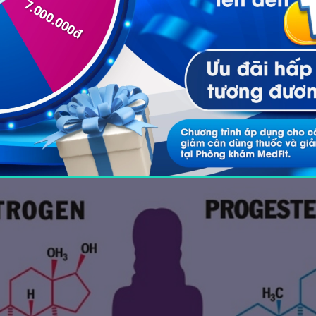
h, nồng độ estrogen và progesterone bắt đầu suy giả
việc duy trì tỷ lệ trao đổi chất, kiểm soát mỡ và điề
quá trình chuyển hóa chất béo và tăng độ nhạy insul
m, mỡ dễ bị tích tụ, đặc biệt là
mỡ nội tạng
quanh bụ
à đái tháo đường típ 2.