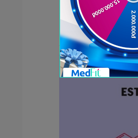
Trong giai đoạn tiền mãn kin
đóng vai trò quan trọng trong 
Estrogen có khả năng hỗ trợ 
hiệu quả hơn. Khi estrogen giả
tăng nguy cơ bệnh tim mạch v