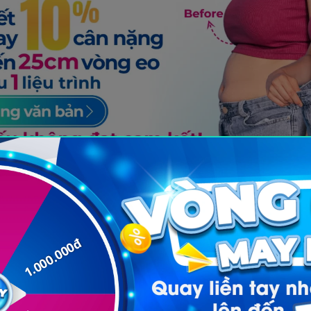
 ở tuổi tiền mãn kinh
h không phải là kết quả của sự thiếu kỷ luật trong 
hực tế, quá trình này chịu ảnh hưởng bởi hàng loạt y