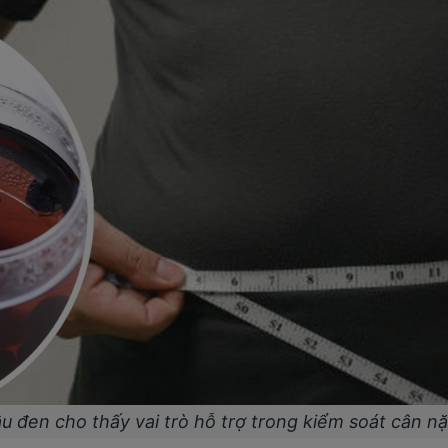
ậu đen
cho thấy vai trò hỗ trợ
trong kiểm soát cân n