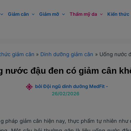
Giảm cân
Giảm mỡ
Thẩm mỹ da
Kiến thức
thức giảm cân
Dinh dưỡng giảm cân
Uống nước đ
 nước đậu đen có giảm cân k
bởi
Đội ngũ dinh dưỡng MedFit
-
26/02/2026
g pháp giảm cân hiện nay, thực phẩm tự nhiên như 
êng. Một câu hỏi thường gặp là liệu uống nước đậ