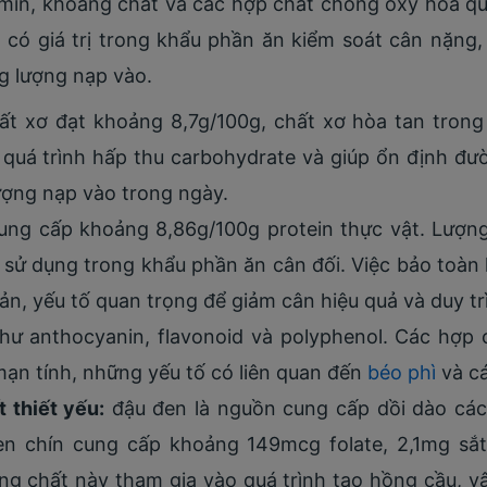
tamin, khoáng chất và các hợp chất chống oxy hóa q
 có giá trị trong khẩu phần ăn kiểm soát cân nặng
g lượng nạp vào.
t xơ đạt khoảng 8,7g/100g, chất xơ hòa tan trong
quá trình hấp thu carbohydrate và giúp ổn định đườ
ượng nạp vào trong ngày.
ng cấp khoảng 8,86g/100g protein thực vật. Lượng
c sử dụng trong khẩu phần ăn cân đối. Việc bảo toàn
n, yếu tố quan trọng để giảm cân hiệu quả và duy trì 
ư anthocyanin, flavonoid và polyphenol. Các hợp c
ạn tính, những yếu tố có liên quan đến
béo phì
và cá
 thiết yếu:
đậu đen là nguồn cung cấp dồi dào các 
en chín cung cấp khoảng 149mcg folate, 2,1mg sắ
g chất này tham gia vào quá trình tạo hồng cầu, v