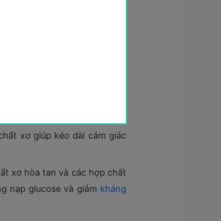
quá trình giảm cân và tác dụng
g việc hỗ trợ
giảm mỡ
. Khi vào
 thu carbohydrate, nhờ đó hạn
, quá trình đốt mỡ diễn ra hiệu
chất xơ giúp kéo dài cảm giác
ất xơ hòa tan và các hợp chất
ung nạp glucose và giảm
kháng