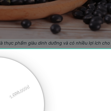
là thực phẩm giàu dinh dưỡng và có nhiều lợi ích cho