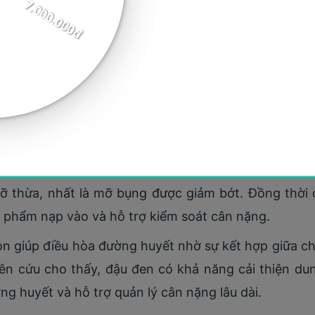
ó giảm cân không?
 ta cần tìm hiểu về các cơ chế sinh lý liên quan đến 
ệt là chất xơ hòa tan đóng vai trò quan trọng tron
thành dạng gel, làm chậm quá trình tiêu hóa và hấp
 giúp ổn định insulin. Khi insulin được kiểm soát tốt
ỡ thừa, nhất là mỡ bụng được giảm bớt. Đồng thời 
 phẩm nạp vào và hỗ trợ kiểm soát cân nặng.
n giúp điều hòa đường huyết nhờ sự kết hợp giữa ch
iên cứu cho thấy, đậu đen có khả năng cải thiện d
ng huyết và hỗ trợ quản lý cân nặng lâu dài.