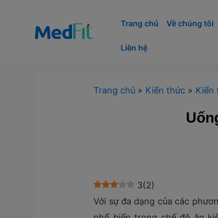
Nhảy
tới
Trang chủ
Về chúng tôi
nội
Liên hệ
dung
Trang chủ
Kiến thức
Kiến 
Uống
3
(
2
)
Với sự đa dạng của các phươn
phổ biến trong chế độ ăn ki