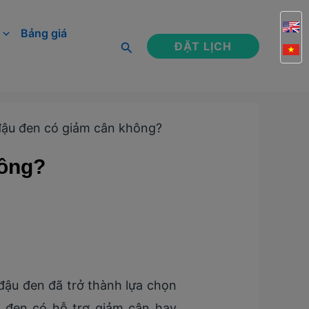
Bảng giá
Tìm
ĐẶT LỊCH
kiếm
ậu đen có giảm cân không?
hông?
đậu đen đã trở thành lựa chọn
u đen có hỗ trợ giảm cân hay