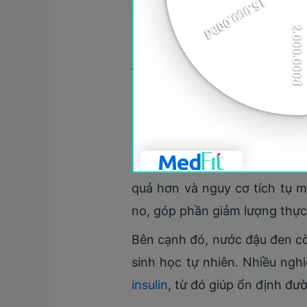
Uống nước đậu đen c
Để trả lời câu hỏi này, chúng
của nước đậu đen.
Chất xơ trong đậu đen, đặc bi
dạ dày, chất xơ hòa tan tạo 
chế tăng đường huyết sau ăn và
quả hơn và nguy cơ tích tụ m
no, góp phần giảm lượng thực
Bên cạnh đó, nước đậu đen cò
sinh học tự nhiên. Nhiều ngh
insulin
, từ đó giúp ổn định đườ