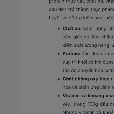
protein thực vật, chất xơ, vi
đậu đen trở thành thực phẩm
huyết và hỗ trợ kiểm soát năn
Chất xơ:
hàm lượng chấ
cảm giác no, làm chậm 
kiểm soát lượng năng l
Protein:
đậu đen còn cu
duy trì khối cơ khi đượ
tốc độ chuyển hóa cơ bả
Chất chống oxy hóa:
nh
hóa và phản ứng viêm m
Vitamin và khoáng chất
yếu, trong 100g đậu đ
Những vitamin và khoán