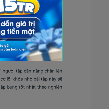
và hai chân duỗi thẳng về phía
 hai mũi chân.
vì người tập cần nâng chân lên
cơ lõi khỏe nhờ bài tập này sẽ
 tập bụng tốt nhất theo nghiên