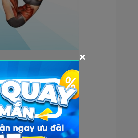
 này tác động đến nhiều cơ cùng
 Nó giúp cơ thể khỏe hơn, dẻo
hiêng và plank một tay. Sự đa