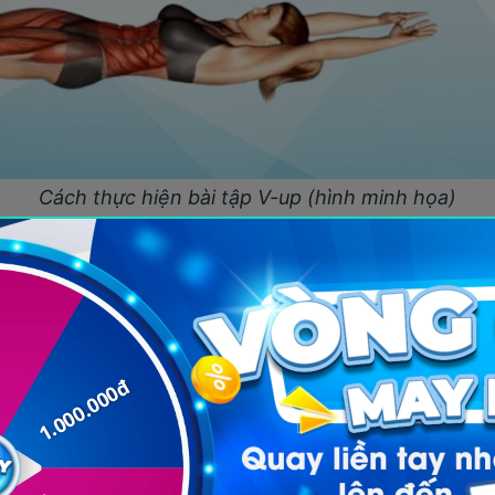
Cách thực hiện bài tập V-up (hình minh họa)
mỡ bụng
, plank luôn là một cái tên nổi bật. Bài tập
ơ thẳng bụng, cơ chéo bụng, cơ mông và cả cơ lưng.
bụng và khiến các cơ ở vùng này săn chắc hơn.
có rất nhiều biến thể như plank tay thẳng, plank ng
hể lựa chọn và thay đổi cho đỡ nhàm chán.