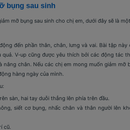
mỡ bụng sau sinh
 giảm mỡ bụng sau sinh cho chị em, dưới đây sẽ là một
c động đến phần thân, chân, lưng và vai. Bài tập nà
u quả. V-up cũng được yêu thích bởi các động tác th
à nâng chân. Nếu các chị em mong muốn giảm mỡ bụ
n động hàng ngày của mình.
u:
ên sàn, hai tay duỗi thẳng lên phía trên đầu.
hông, siết cơ bụng, nhấc chân và thân người lên k
í cũ.