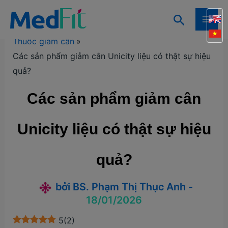
Nhảy
Tìm
tới
Trang chủ
Kiến thức
Kiến thức giảm cân
MAI
kiếm
nội
Thuốc giảm cân
ME
dung
Các sản phẩm giảm cân Unicity liệu có thật sự hiệu
quả?
Các sản phẩm giảm cân
Unicity liệu có thật sự hiệu
quả?
bởi
BS. Phạm Thị Thục Anh
-
18/01/2026
5
(
2
)