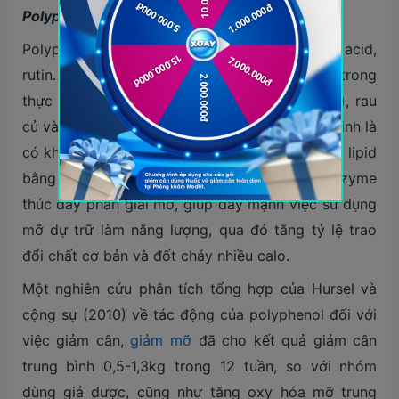
Polyphenol
Polyphenol (bao gồm catechin, chlorogenic acid,
rutin…) là các hợp chất thực vật tự nhiên có trong
thực phẩm như trà, cà phê, trái cây (nho, táo), rau
củ và yerba mate. Các chất này được chứng minh là
có khả năng kích thích sự sinh nhiệt và oxy hóa lipid
bằng cách kích hoạt protein AMPK – một enzyme
thúc đẩy phân giải mỡ, giúp đẩy mạnh việc sử dụng
mỡ dự trữ làm năng lượng, qua đó tăng tỷ lệ trao
đổi chất cơ bản và đốt cháy nhiều calo.
Một nghiên cứu phân tích tổng hợp của Hursel và
cộng sự (2010) về tác động của polyphenol đối với
việc giảm cân,
giảm mỡ
đã cho kết quả giảm cân
trung bình 0,5-1,3kg trong 12 tuần, so với nhóm
dùng giả dược, cũng như tăng oxy hóa mỡ trung