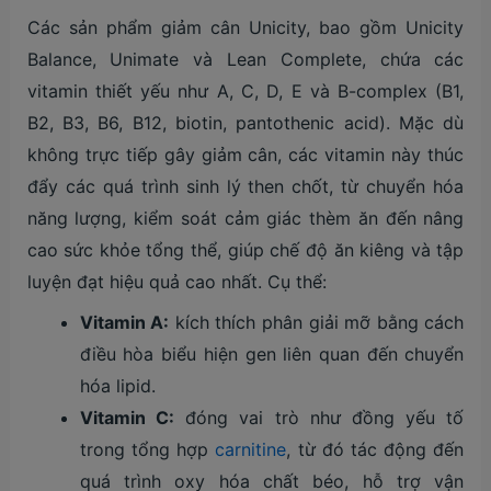
Các sản phẩm giảm cân Unicity, bao gồm Unicity
Balance, Unimate và Lean Complete, chứa các
vitamin thiết yếu như A, C, D, E và B-complex (B1,
B2, B3, B6, B12, biotin, pantothenic acid). Mặc dù
không trực tiếp gây giảm cân, các vitamin này thúc
đẩy các quá trình sinh lý then chốt, từ chuyển hóa
năng lượng, kiểm soát cảm giác thèm ăn đến nâng
cao sức khỏe tổng thể, giúp chế độ ăn kiêng và tập
luyện đạt hiệu quả cao nhất. Cụ thể:
Vitamin A:
kích thích phân giải mỡ bằng cách
điều hòa biểu hiện gen liên quan đến chuyển
hóa lipid.
Vitamin C:
đóng vai trò như đồng yếu tố
trong tổng hợp
carnitine
, từ đó tác động đến
quá trình oxy hóa chất béo, hỗ trợ vận