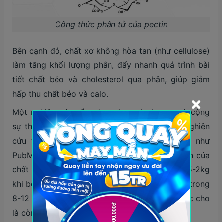
Công thức phân tử của pectin
Bên cạnh đó, chất xơ không hòa tan (như cellulose)
làm tăng khối lượng phân, đẩy nhanh quá trình bài
tiết chất béo và cholesterol qua phân, giúp giảm
hấp thu chất béo và calo.
Một nghiên cứu tổng hợp được Anderson và cộng
sự thực hiện (2009) dựa trên dữ liệu là các nghiên
cứu từ các cơ sở dữ liệu khoa học uy tín như
PubMed, Scopus… đánh giá tác động giảm cân của
chất xơ, cho kết quả giảm cân trung bình 0,5-2kg
khi bổ sung 10-25g chất xơ hoà tan mỗi ngày trong
8-12 tuần. Tuy vậy, hiệu quả giảm cân này được cho
là còn khiêm tốn.