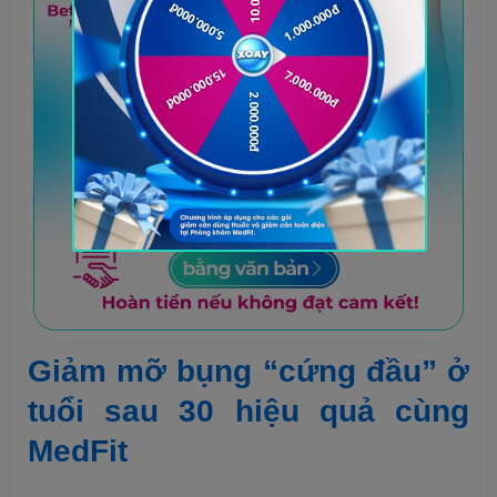
Giảm mỡ bụng “cứng đầu” ở
tuổi sau 30 hiệu quả cùng
MedFit