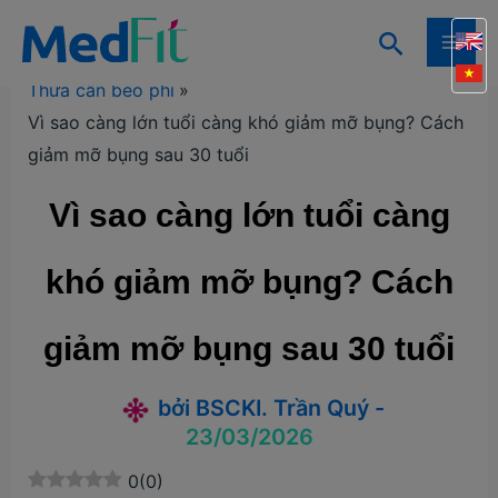
Nhảy
Tìm
tới
Trang chủ
Kiến thức
Kiến thức giảm cân
MAI
kiếm
nội
Thừa cân béo phì
ME
dung
Vì sao càng lớn tuổi càng khó giảm mỡ bụng? Cách
giảm mỡ bụng sau 30 tuổi
Vì sao càng lớn tuổi càng
khó giảm mỡ bụng? Cách
giảm mỡ bụng sau 30 tuổi
bởi
BSCKI. Trần Quý
-
23/03/2026
0
(
0
)