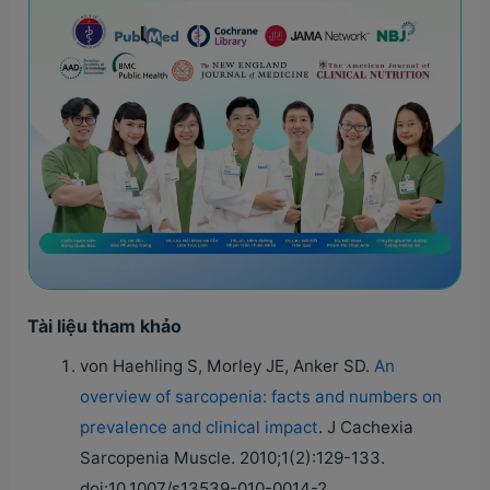
Tài liệu tham khảo
von Haehling S, Morley JE, Anker SD.
An
overview of sarcopenia: facts and numbers on
prevalence and clinical impact
. J Cachexia
Sarcopenia Muscle. 2010;1(2):129-133.
doi:10.1007/s13539-010-0014-2