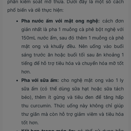
phần kiểm soát mỡ thừa. Dưới đây là một số cách
phổ biến và dễ thực hiện:
Pha nước ấm với mật ong nghệ:
cách đơn
giản nhất là pha 1 muỗng cà phê bột nghệ với
150mL nước ấm, sau đó thêm 1 muỗng cà phê
mật ong và khuấy đều. Nên uống vào buổi
sáng trước ăn hoặc buổi tối sau ăn khoảng 1
tiếng để hỗ trợ tiêu hóa và chuyển hóa mỡ tốt
hơn.
Pha với sữa ấm:
cho nghệ mật ong vào 1 ly
sữa ấm (có thể dùng sữa hạt hoặc sữa tách
béo), thêm ít gừng và tiêu đen để tăng hấp
thu curcumin. Thức uống này không chỉ giúp
thư giãn mà còn hỗ trợ giảm viêm và tiêu hóa
tốt hơn.
Kết hợp trong món ăn:
có thể sử dụng hỗn