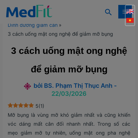
Nhảy
Tìm
tới
Trang chủ
Kiến thức
Kiến thức giảm cân
MAI
kiếm
nội
Dinh dưỡng giảm cân
ME
dung
3 cách uống mật ong nghệ để giảm mỡ bụng
3 cách uống mật ong nghệ
để giảm mỡ bụng
bởi
BS. Phạm Thị Thục Anh
-
22/03/2026
5
(
1
)
Mỡ bụng là vùng mỡ khó giảm nhất và cũng khiến
vóc dáng mất cân đối nhanh nhất. Trong số các
mẹo giảm mỡ tự nhiên, uống mật ong pha nghệ