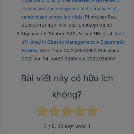
nonalcoholic fatty liver disease: A systematic
review and dose-response meta-analysis of
randomized controlled trials
. Phytother Res.
2020;34(3):464-474. doi:10.1002/ptr.6542
Ugusman A, Shahrin SAS, Azizan NH, et al.
Role
of Honey in Obesity Management: A Systematic
Review
. Front Nutr. 2022;9:924097. Published
2022 Jun 24. doi:10.3389/fnut.2022.924097
Bài viết này có hữu ích
không?
5
/ 5. Số lượt vote:
1