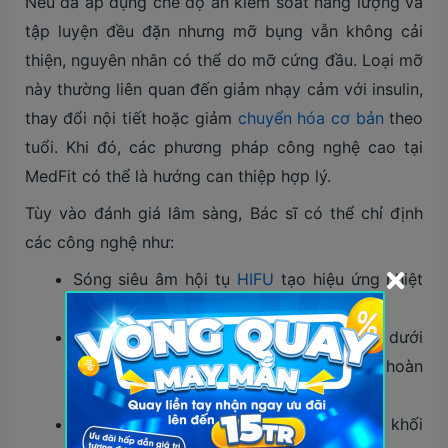
Nếu đã áp dụng chế độ ăn kiểm soát năng lượng và
tập luyện đều đặn nhưng mỡ bụng vẫn không cải
thiện, nguyên nhân có thể do mỡ cứng đầu. Loại mỡ
này thường liên quan đến giảm nhạy cảm với insulin,
thay đổi nội tiết hoặc giảm
chuyển hóa cơ bản
theo
tuổi. Khi đó, các phương pháp công nghệ cao tại
MedFit có thể là hướng can thiệp hợp lý.
Tùy vào đánh giá lâm sàng, Bác sĩ có thể chỉ định
các công nghệ như:
Sóng siêu âm hội tụ
HIFU
tạo hiệu ứng nhiệt
phá hủy có chọn lọc tế bào mỡ.
Sóng vô tuyến RF làm tăng nhiệt độ mô dưới
da, thúc đẩy phân giải mỡ và tăng tuần hoàn
tại chỗ.
Điện EMS kích thích co cơ sâu, cải thiện khối