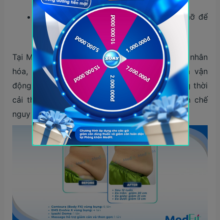
cơ vùng bụng.
Tiêm hoạt chất phá vỡ màng tế bào mỡ để
giảm mỡ dưới da vùng bụng eo.
Tại MedFit, mỗi phác đồ điều trị đều được cá nhân
hóa, kết hợp giữa công nghệ, chế độ ăn và vận
động nhằm tối ưu hóa hiệu quả giảm mỡ, đồng thời
cải thiện chỉ số sức khỏe chuyển hóa và hạn chế
nguy cơ tích mỡ trở lại.