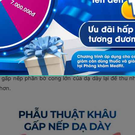
Phẫu thuật nối tắt dạ dày một miệng nối
y (gastric plication)
gấp nếp phần bờ cong lớn của dạ dày lại để thu nh
 hơn.