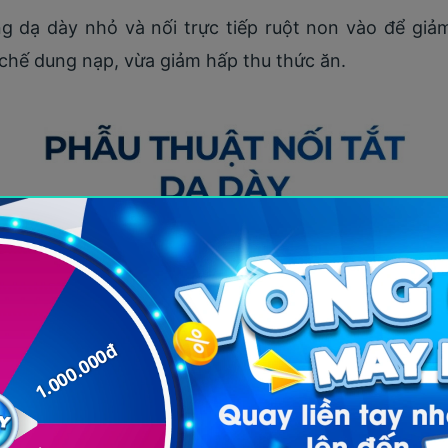
 dạ dày nhỏ và nối trực tiếp ruột non vào để giả
 chế dung nạp, vừa giảm hấp thu thức ăn.