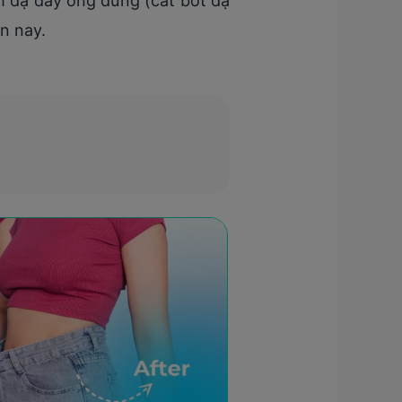
nh dạ dày ống đứng (cắt bớt dạ
n nay.