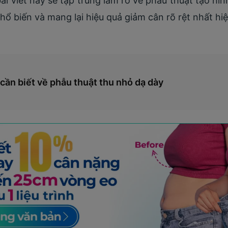
i viết này sẽ tập trung làm rõ về phẫu thuật tạo hì
hổ biến và mang lại hiệu quả giảm cân rõ rệt nhất hiệ
 cần biết về phẫu thuật thu nhỏ dạ dày