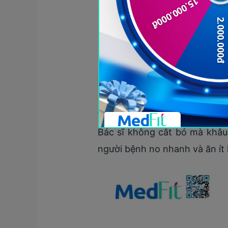
Phẫu thuật khâu gấp nếp dạ dà
Bác sĩ không cắt bỏ mà khâu 
người bệnh no nhanh và ăn ít