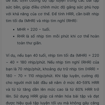
để xác định cường độ tập luyện trong các bài tập
sức bền, giúp điều chỉnh mức độ gắng sức phù hợp
với khả năng của cơ thể. Để tính HRR, cần biết nhịp
tim tối đa (MHR) và nhịp tim nghỉ (RHR):
MHR = 220 − tuổi.
RHR là số nhịp tim mỗi phút khi cơ thể hoàn
toàn thư giãn.
Ví dụ, nếu bạn 40 tuổi, nhịp tim tối đa (MHR) = 220
− 40 = 180 nhịp/phút. Nếu nhịp tim nghỉ (RHR) của
bạn là 70 nhịp/phút, khoảng dự trữ nhịp tim (HRR) =
180 − 70 = 110 nhịp/phút. Khi tập luyện, cường độ
cho người mới bắt đầu sẽ nằm ở mức 40-59% HRR
và từ từ tăng dần lên mức cao là từ 60% HRR trở
lên. Sử dụng HRR giúp cá nhân hóa bài tập và đạt
được hiệu quả tập luyện tối ưu mà không gây căng