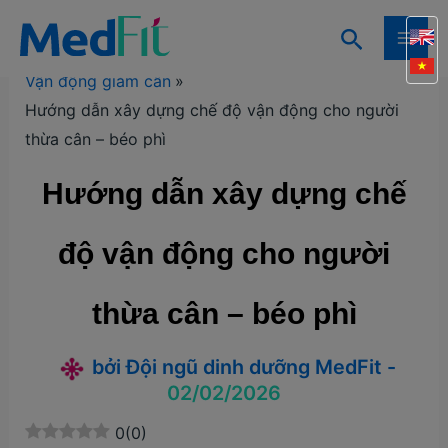
Nhảy
Tìm
tới
Trang chủ
Kiến thức
Kiến thức giảm cân
MAI
kiếm
nội
Vận động giảm cân
ME
dung
Hướng dẫn xây dựng chế độ vận động cho người
thừa cân – béo phì
Hướng dẫn xây dựng chế
độ vận động cho người
thừa cân – béo phì
bởi
Đội ngũ dinh dưỡng MedFit
-
02/02/2026
0
(
0
)