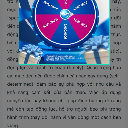
trở nên rõ ràng và khả thi. Theo nguyên tắc này,
mục tiêu cần được xác định cụ thể và chính xác
(specific), có khả năng đo lường được để theo dõi
tiến độ (measurable) và tập trung vào kêu gọi hành
động thực tế, chỉ ra rõ ràng những việc cần thực
hiện (action-oriented). Mục tiêu cũng cần phù hợp
với khả năng thực tế để có thể đạt được (realistic),
đồng thời có thời hạn cụ thể và hợp lý để duy trì
động lực và tránh trì hoãn (timely). Quan trọng hơn
cả, mục tiêu nên được chính cá nhân xây dựng (self-
determined), đảm bảo sự phù hợp với nhu cầu và
khả năng cam kết của bản thân. Việc áp dụng
nguyên tắc này không chỉ giúp định hướng rõ ràng
mà còn tạo động lực, hỗ trợ người béo phì trong
hành trình thay đổi hành vi vận động một cách bền
vững.