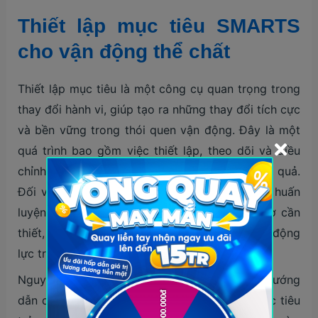
Thiết lập mục tiêu SMARTS
cho vận động thể chất
Thiết lập mục tiêu là một công cụ quan trọng trong
thay đổi hành vi, giúp tạo ra những thay đổi tích cực
và bền vững trong thói quen vận động. Đây là một
quá trình bao gồm việc thiết lập, theo dõi và điều
chỉnh mục tiêu để đảm bảo sự tiến bộ và hiệu quả.
Đối với người béo phì, tham khảo ý kiến của huấn
luyện viên để có thể được cung cấp sự hỗ trợ cần
thiết, từ đó giúp tăng cường nỗ lực và duy trì động
lực trong thời gian dài.
Nguyên tắc SMARTS có thể được dùng để hướng
dẫn quá trình này một cách hiệu quả, giúp mục tiêu