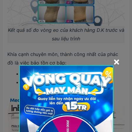
Kết quả số đo vòng eo của khách hàng D.K trước và
sau liệu trình
Khía cạnh chuyên môn, thành công nhất của phác
đồ là việc bảo tồn cơ bắp:
Lượng mỡ:
giảm 12,8kg
Lượng cơ:
chỉ hao hụt 1,8kg