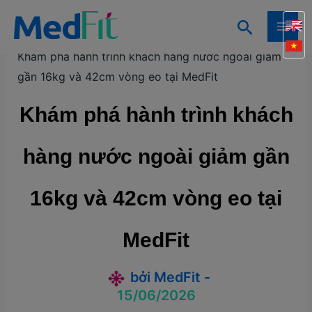
Nhảy
Tìm
tới
Trang chủ
Câu chuyện khách hàng
MAI
kiếm
nội
Khám phá hành trình khách hàng nước ngoài giảm
ME
dung
gần 16kg và 42cm vòng eo tại MedFit
Khám phá hành trình khách
hàng nước ngoài giảm gần
16kg và 42cm vòng eo tại
MedFit
bởi
MedFit
-
15/06/2026