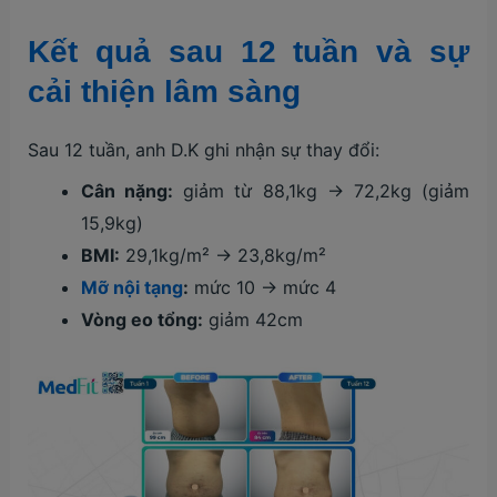
Kết quả sau 12 tuần và sự
cải thiện lâm sàng
Sau 12 tuần, anh D.K ghi nhận sự thay đổi:
Cân nặng:
giảm từ 88,1kg → 72,2kg (giảm
15,9kg)
BMI:
29,1kg/m² → 23,8kg/m²
Mỡ nội tạng
:
mức 10 → mức 4
Vòng eo tổng:
giảm
42cm