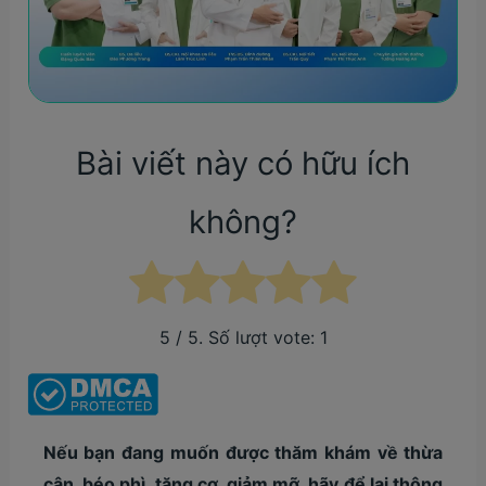
Bài viết này có hữu ích
không?
5
/ 5. Số lượt vote:
1
Nếu bạn đang muốn được thăm khám về thừa
cân, béo phì, tăng cơ, giảm mỡ, hãy để lại thông