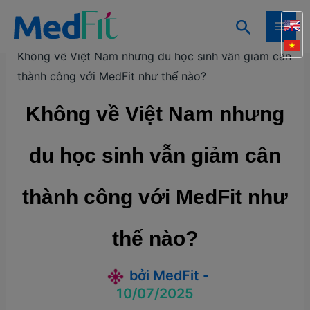
Nhảy
Tìm
tới
Trang chủ
Câu chuyện khách hàng
MAI
kiếm
nội
Không về Việt Nam nhưng du học sinh vẫn giảm cân
ME
dung
thành công với MedFit như thế nào?
Không về Việt Nam nhưng
du học sinh vẫn giảm cân
thành công với MedFit như
thế nào?
bởi
MedFit
-
10/07/2025