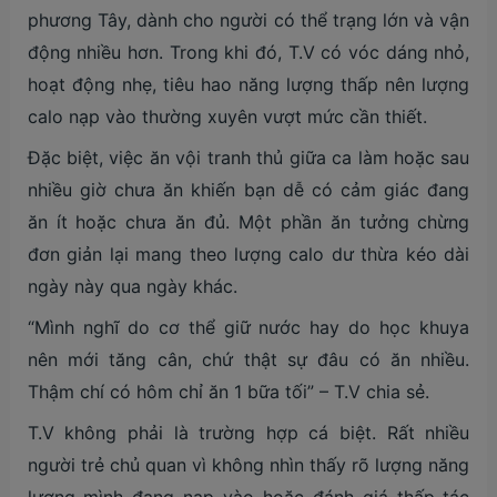
phương Tây, dành cho người có thể trạng lớn và vận
động nhiều hơn. Trong khi đó, T.V có vóc dáng nhỏ,
hoạt động nhẹ, tiêu hao năng lượng thấp nên lượng
calo nạp vào thường xuyên vượt mức cần thiết.
Đặc biệt, việc ăn vội tranh thủ giữa ca làm hoặc sau
nhiều giờ chưa ăn khiến bạn dễ có cảm giác đang
ăn ít hoặc chưa ăn đủ. Một phần ăn tưởng chừng
đơn giản lại mang theo lượng calo dư thừa kéo dài
ngày này qua ngày khác.
“Mình nghĩ do cơ thể giữ nước hay do học khuya
nên mới tăng cân, chứ thật sự đâu có ăn nhiều.
Thậm chí có hôm chỉ ăn 1 bữa tối” – T.V chia sẻ.
T.V không phải là trường hợp cá biệt. Rất nhiều
người trẻ chủ quan vì không nhìn thấy rõ lượng năng
lượng mình đang nạp vào hoặc đánh giá thấp tác