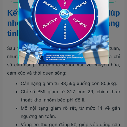
Kết quả sau liệu trình giúp
nhẹ người, khỏe bụng, sáng
tinh thần
Sau một liệu trình điều trị toàn diện kéo dài 12 tuần,
những thay đổi của T.V không chỉ thể hiện qua chỉ
số cân nặng, mà còn là sự lột xác về chuyển hóa,
cảm xúc và thói quen sống:
Cân nặng giảm từ 88,5kg xuống còn 80,9kg.
Chỉ số BMI giảm từ 31,7 còn 29, chính thức
thoát khỏi nhóm béo phì độ II.
Mỡ nội tạng giảm rõ rệt, từ mức 14 về gần
ngưỡng an toàn.
Vòng eo thu gọn đáng kể, giúp vóc dáng cân