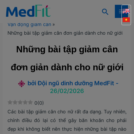
Nhảy
Tìm
tới
Trang chủ
Kiến thức
Kiến thức giảm cân
MAI
kiếm
nội
Vận động giảm cân
ME
dung
Những bài tập giảm cân đơn giản dành cho nữ giới
Những bài tập giảm cân
đơn giản dành cho nữ giới
bởi
Đội ngũ dinh dưỡng MedFit
-
26/02/2026
0
(
0
)
Các bài tập giảm cân cho nữ rất đa dạng. Tuy nhiên,
chính điều đó lại có thể gây băn khoăn cho phái
đẹp khi không biết nên thực hiện những bài tập nào