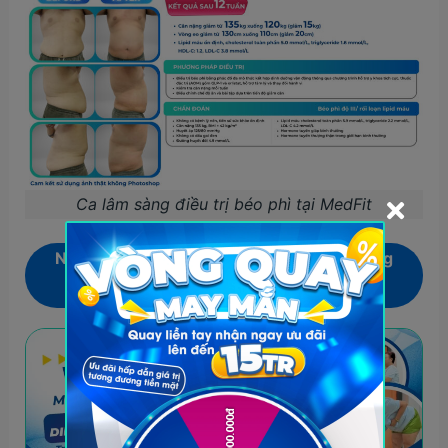
Ca lâm sàng điều trị béo phì tại MedFit
Nhận ngay voucher
Miễn phí 100%
áp dụng
cho Module dinh dưỡng vận động