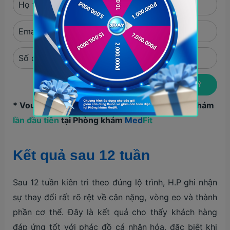
* Voucher chỉ áp dụng cho khách hàng thăm khám
lần đầu tiên
tại Phòng khám
Med
Fit
Kết quả sau 12 tuần
Sau 12 tuần kiên trì theo đúng lộ trình, H.P ghi nhận
sự thay đổi rất rõ rệt về cân nặng, vòng eo và thành
phần cơ thể. Đây là kết quả cho thấy khách hàng
đáp ứng tốt với phác đồ cá nhân hóa, đặc biệt khi