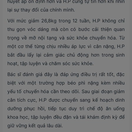
huyết áp ổn định hơn và H.P cũng tự tin hơn khi nhìn
lại sự thay đổi của chính mình.
Với mức giảm 26,8kg trong 12 tuần, H.P không chỉ
thu gọn vóc dáng mà còn có bước cải thiện quan
trọng về mỡ nội tạng và sức khỏe chuyển hóa. Từ
một cơ thể từng chịu nhiều áp lực vì cân nặng, H.P
bắt đầu lấy lại cảm giác chủ động hơn trong sinh
hoạt, tập luyện và chăm sóc sức khỏe.
Bác sĩ đánh giá đây là đáp ứng điều trị rất tốt, đặc
biệt với một trường hợp béo phì nặng kèm nhiều
yếu tố chuyển hóa cần theo dõi. Sau giai đoạn giảm
cân tích cực, H.P được chuyển sang kế hoạch dinh
dưỡng phục hồi, tiếp tục duy trì chế độ ăn uống
khoa học, tập luyện đều đặn và tái khám định kỳ để
giữ vững kết quả lâu dài.