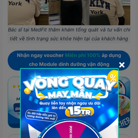
Bác sĩ tại MedFit thăm khám tổng quát và tư vấn chi
tiết về tình trạng sức khỏe hiện tại của khách hàng
Nhận ngay voucher
Miễn phí 100%
áp dụng
cho Module dinh dưỡng vận động