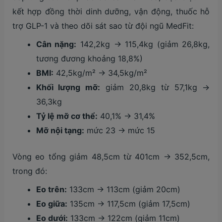
kết hợp đồng thời dinh dưỡng, vận động, thuốc hỗ
trợ GLP-1 và theo dõi sát sao từ đội ngũ MedFit:
Cân nặng:
142,2kg → 115,4kg (giảm 26,8kg,
tương đương khoảng 18,8%)
BMI:
42,5kg/m² → 34,5kg/m²
Khối lượng mỡ:
giảm 20,8kg từ 57,1kg →
36,3kg
Tỷ lệ mỡ cơ thể:
40,1% → 31,4%
Mỡ nội tạng:
mức 23 → mức 15
Vòng eo tổng giảm 48,5cm từ 401cm → 352,5cm,
trong đó:
Eo trên:
133cm → 113cm (giảm 20cm)
Eo giữa:
135cm → 117,5cm (giảm 17,5cm)
Eo dưới:
133cm → 122cm (giảm 11cm)