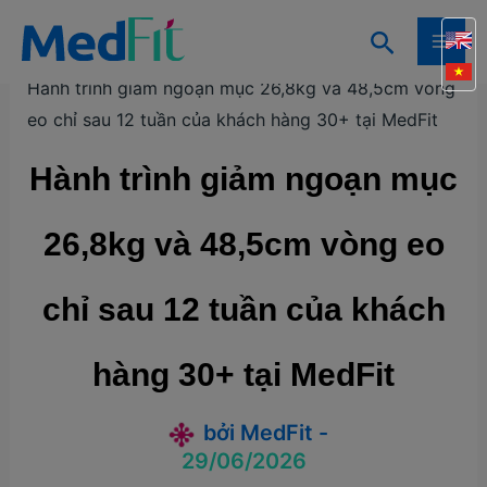
Nhảy
Tìm
tới
Trang chủ
Câu chuyện khách hàng
MAI
kiếm
nội
Hành trình giảm ngoạn mục 26,8kg và 48,5cm vòng
ME
dung
eo chỉ sau 12 tuần của khách hàng 30+ tại MedFit
Hành trình giảm ngoạn mục
26,8kg và 48,5cm vòng eo
chỉ sau 12 tuần của khách
hàng 30+ tại MedFit
bởi
MedFit
-
29/06/2026