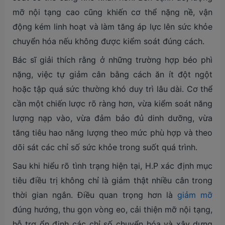
mỡ nội tạng cao cũng khiến cơ thể nặng nề, vận
động kém linh hoạt và làm tăng áp lực lên sức khỏe
chuyển hóa nếu không được kiểm soát đúng cách.
Bác sĩ giải thích rằng ở những trường hợp béo phì
nặng, việc tự giảm cân bằng cách ăn ít đột ngột
hoặc tập quá sức thường khó duy trì lâu dài. Cơ thể
cần một chiến lược rõ ràng hơn, vừa kiểm soát năng
lượng nạp vào, vừa đảm bảo đủ dinh dưỡng, vừa
tăng tiêu hao năng lượng theo mức phù hợp và theo
dõi sát các chỉ số sức khỏe trong suốt quá trình.
Sau khi hiểu rõ tình trạng hiện tại, H.P xác định mục
tiêu điều trị không chỉ là giảm thật nhiều cân trong
thời gian ngắn. Điều quan trọng hơn là
giảm mỡ
đúng hướng, thu gọn vòng eo, cải thiện mỡ nội tạng,
hỗ trợ ổn định các chỉ số chuyển hóa và xây dựng