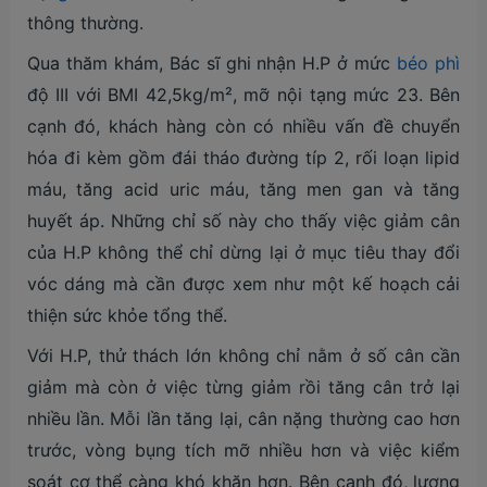
thông thường.
Qua thăm khám, Bác sĩ ghi nhận H.P ở mức
béo phì
độ III với BMI 42,5kg/m², mỡ nội tạng mức 23. Bên
cạnh đó, khách hàng còn có nhiều vấn đề chuyển
hóa đi kèm gồm đái tháo đường típ 2, rối loạn lipid
máu, tăng acid uric máu, tăng men gan và tăng
huyết áp. Những chỉ số này cho thấy việc giảm cân
của H.P không thể chỉ dừng lại ở mục tiêu thay đổi
vóc dáng mà cần được xem như một kế hoạch cải
thiện sức khỏe tổng thể.
Với H.P, thử thách lớn không chỉ nằm ở số cân cần
giảm mà còn ở việc từng giảm rồi tăng cân trở lại
nhiều lần. Mỗi lần tăng lại, cân nặng thường cao hơn
trước, vòng bụng tích mỡ nhiều hơn và việc kiểm
soát cơ thể càng khó khăn hơn. Bên cạnh đó, lượng