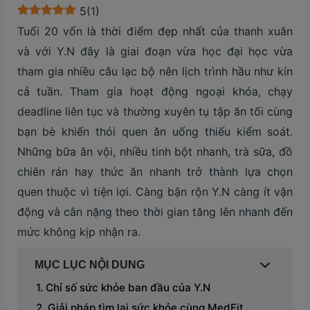
5
(
1
)
Tuổi 20 vốn là thời điểm đẹp nhất của thanh xuân
và với Y.N đây là giai đoạn vừa học đại học vừa
tham gia nhiều câu lạc bộ nên lịch trình hầu như kín
cả tuần. Tham gia hoạt động ngoại khóa, chạy
deadline liên tục và thường xuyên tụ tập ăn tối cùng
bạn bè khiến thói quen ăn uống thiếu kiểm soát.
Những bữa ăn vội, nhiều tinh bột nhanh, trà sữa, đồ
chiên rán hay thức ăn nhanh trở thành lựa chọn
quen thuộc vì tiện lợi. Càng bận rộn Y.N càng ít vận
động và cân nặng theo thời gian tăng lên nhanh đến
mức không kịp nhận ra.
MỤC LỤC NỘI DUNG
Chỉ số sức khỏe ban đầu của Y.N
Giải pháp tìm lại sức khỏe cùng MedFit