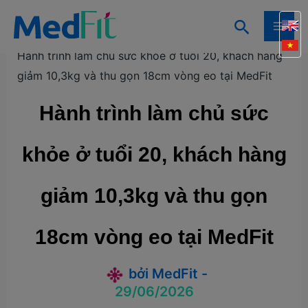
Nhảy
Tìm
tới
Trang chủ
Câu chuyện khách hàng
MAI
kiếm
nội
Hành trình làm chủ sức khỏe ở tuổi 20, khách hàng
ME
dung
giảm 10,3kg và thu gọn 18cm vòng eo tại MedFit
Hành trình làm chủ sức
khỏe ở tuổi 20, khách hàng
giảm 10,3kg và thu gọn
18cm vòng eo tại MedFit
bởi
MedFit
-
29/06/2026