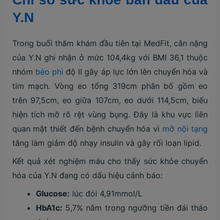
Y.N
Trong buổi thăm khám đầu tiên tại MedFit, cân nặng
của Y.N ghi nhận ở mức 104,4kg với BMI 36,1 thuộc
nhóm
béo phì
độ II gây áp lực lớn lên chuyển hóa và
tim mạch. Vòng eo tổng 319cm phân bố gồm eo
trên 97,5cm, eo giữa 107cm, eo dưới 114,5cm, biểu
hiện tích mỡ rõ rệt vùng bụng. Đây là khu vực liên
quan mật thiết đến bệnh chuyển hóa vì
mỡ nội tạng
tăng làm giảm độ nhạy insulin và gây rối loạn lipid.
Kết quả xét nghiệm máu cho thấy sức khỏe chuyển
hóa của Y.N đang có dấu hiệu cảnh báo:
Glucose:
lúc đói 4,91mmol/L
HbA1c:
5,7% nằm trong ngưỡng tiền đái tháo