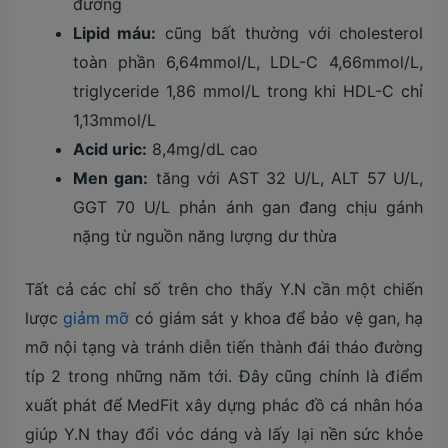
đường
Lipid máu:
cũng bất thường với cholesterol
toàn phần 6,64mmol/L, LDL-C 4,66mmol/L,
triglyceride 1,86 mmol/L trong khi HDL-C chỉ
1,13mmol/L
Acid uric:
8,4mg/dL cao
Men gan:
tăng với AST 32 U/L, ALT 57 U/L,
GGT 70 U/L phản ánh gan đang chịu gánh
nặng từ nguồn năng lượng dư thừa
Tất cả các chỉ số trên cho thấy Y.N cần một chiến
lược
giảm mỡ
có giám sát y khoa để bảo vệ gan, hạ
mỡ nội tạng và tránh diễn tiến thành đái tháo đường
típ 2 trong những năm tới. Đây cũng chính là điểm
xuất phát để MedFit xây dựng phác đồ cá nhân hóa
giúp Y.N thay đổi vóc dáng và lấy lại nền sức khỏe