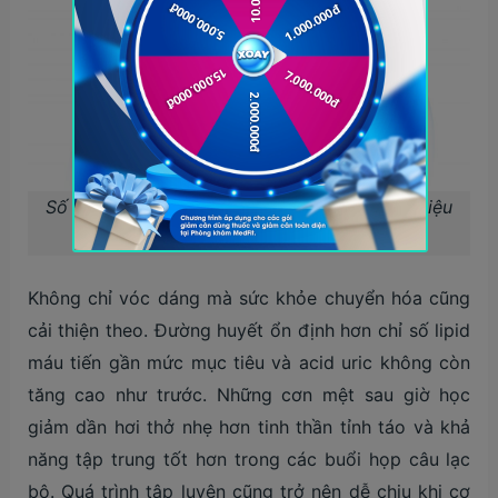
Số đo vòng eo khách hàng Y.N trước và sau liệu
trình
Không chỉ vóc dáng mà sức khỏe chuyển hóa cũng
cải thiện theo. Đường huyết ổn định hơn chỉ số lipid
máu tiến gần mức mục tiêu và acid uric không còn
tăng cao như trước. Những cơn mệt sau giờ học
giảm dần hơi thở nhẹ hơn tinh thần tỉnh táo và khả
năng tập trung tốt hơn trong các buổi họp câu lạc
bộ. Quá trình tập luyện cũng trở nên dễ chịu khi cơ