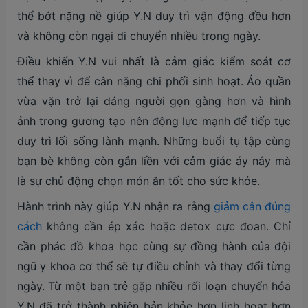
thể bớt nặng nề giúp Y.N duy trì vận động đều hơn
và không còn ngại di chuyển nhiều trong ngày.
Điều khiến Y.N vui nhất là cảm giác kiểm soát cơ
thể thay vì để cân nặng chi phối sinh hoạt. Áo quần
vừa vặn trở lại dáng người gọn gàng hơn và hình
ảnh trong gương tạo nên động lực mạnh để tiếp tục
duy trì lối sống lành mạnh. Những buổi tụ tập cùng
bạn bè không còn gắn liền với cảm giác áy náy mà
là sự chủ động chọn món ăn tốt cho sức khỏe.
Hành trình này giúp Y.N nhận ra rằng
giảm cân đúng
cách
không cần ép xác hoặc detox cực đoan. Chỉ
cần phác đồ khoa học cùng sự đồng hành của đội
ngũ y khoa cơ thể sẽ tự điều chỉnh và thay đổi từng
ngày. Từ một bạn trẻ gặp nhiều rối loạn chuyển hóa
Y.N đã trở thành phiên bản khỏe hơn linh hoạt hơn