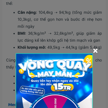
thể:
Cân nặng:
104,4kg ➝ 94,1kg (tổng mức giảm
10,3kg), cơ thể gọn hơn và bước đi nhẹ hơn
mỗi ngày
BMI:
36,1kg/m² ➝ 32,6kg/m², giúp giảm áp
lực đáng kể lên khớp gối hệ tim mạch và gan
Khối lượng mỡ:
49,5kg ➝ 44,1kg (giảm 5,4kg)
Cùng sự thu gọn vòng eo, tổng cộng 18cm, cho
thấy hiệu quả rõ rệt ở vùng bụng:
Eo trên:
97,5cm ➝ 90,5cm
Eo giữa:
107cm ➝ 101cm
Eo dưới:
114,5cm ➝ 109,5cm