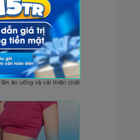
2 tháng, những người sử dụng
iên cứu này cũng chỉ ra rằng
đã giảm.
đã tổng hợp kết quả từ nhiều
-10% trọng lượng cơ thể, đồng
ồng độ lipid máu.
 liên quan đến béo phì như rối
lần ăn uống và cải thiện chất