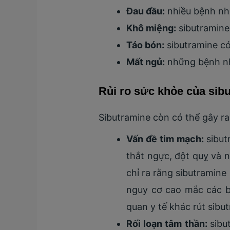
Đau đầu:
nhiều bệnh nhâ
Khô miệng:
sibutramine
Táo bón:
sibutramine có
Mất ngủ:
những bệnh nhâ
Rủi ro sức khỏe của sib
Sibutramine còn có thể gây r
Vấn đề tim mạch:
sibut
thắt ngực, đột quỵ và 
chỉ ra rằng sibutramin
nguy cơ cao mắc các b
quan y tế khác rút sibu
Rối loạn tâm thần:
sibu