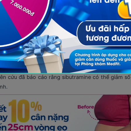
ên hơn 900 người tham gia. Kết quả cho thấy sau 1
ình 8,4kg so với 4,8kg ở nhóm dùng giả dược. Ngh
iảm cân mà còn có tác dụng
duy trì cân nặng
sau khi 
ng bố trên tạp chí Obesity Reviews vào năm 2000 
u và xác nhận rằng sibutramine có thể giúp giảm 5
y cơ liên quan đến béo phì như
chỉ số đường huyết
và n
 được sử dụng để hỗ trợ điều trị các rối loạn ăn uống
ên cứu đã báo cáo rằng sibutramine có thể giảm số 
nh.