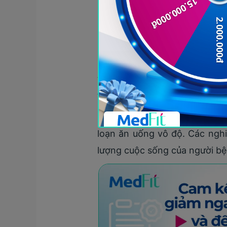
hiệu quả của sibutramine tr
sibutramine đã giảm trung b
sibutramine không chỉ giúp g
Một nghiên cứu khác được cô
thử nghiệm lâm sàng khác nha
thời cải thiện các yếu tố ngu
Bên cạnh đó, sibutramine cũng
loạn ăn uống vô độ. Các nghi
lượng cuộc sống của người bệ