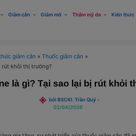
Giảm cân
Giảm mỡ
Thẩm mỹ da
Kiến thức
thức giảm cân
Thuốc giảm cân
ị rút khỏi thị trường?
e là gì? Tại sao lại bị rút khỏi 
bởi
BSCKI. Trần Quý
-
02/04/2026
àng gia tăng, sự phát triển của thuốc giảm cân đã m