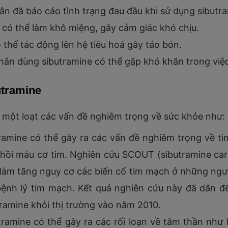
n đã báo cáo tình trạng đau đầu khi sử dụng sibutra
 có thể làm khô miệng, gây cảm giác khó chịu.
 thể tác động lên hệ tiêu hoá gây táo bón.
n dùng sibutramine có thể gặp khó khăn trong việc 
utramine
a một loạt các vấn đề nghiêm trọng về sức khỏe như:
ramine có thể gây ra các vấn đề nghiêm trọng về t
nhồi máu cơ tim. Nghiên cứu SCOUT (sibutramine card
e làm tăng nguy cơ các biến cố tim mạch ở những ngư
ệnh lý tim mạch. Kết quả nghiên cứu này đã dẫn đ
tramine khỏi thị trường vào năm 2010.
tramine có thể gây ra các rối loạn về tâm thần như 