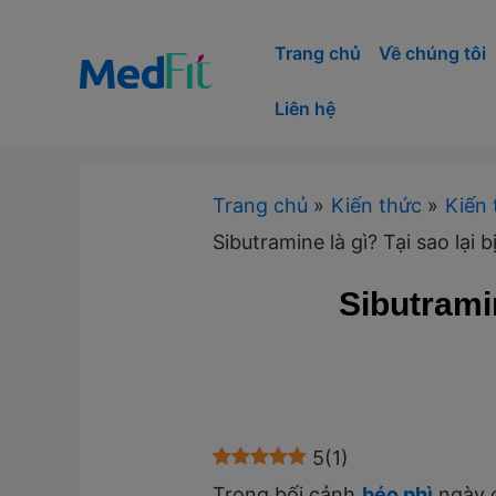
Nhảy
tới
Trang chủ
Về chúng tôi
nội
Liên hệ
dung
Trang chủ
Kiến thức
Kiến 
Sibutramine là gì? Tại sao lại b
Sibutramin
5
(
1
)
Trong bối cảnh
béo phì
ngày c