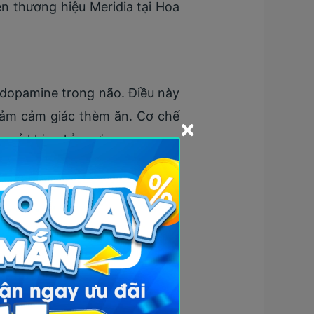
ên thương hiệu Meridia tại Hoa
 dopamine trong não. Điều này
giảm cảm giác thèm ăn. Cơ chế
y cả khi nghỉ ngơi.
gười không đáp ứng tốt với chế
ộ dinh dưỡng khoa học và vận
ằng người dùng sibutramine có
c nhà nghiên cứu đã đánh giá