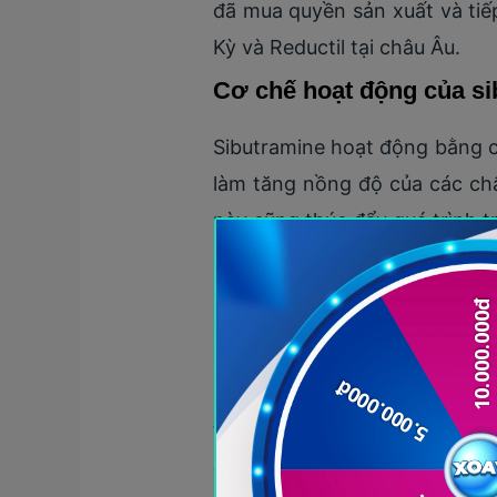
đã mua quyền sản xuất và tiếp
Kỳ và Reductil tại châu Âu.
Cơ chế hoạt động của si
Sibutramine hoạt động bằng c
làm tăng nồng độ của các chấ
này cũng thúc đẩy quá trình tr
Ứng dụng của sibutrami
Sibutramine được sử dụng rộng
độ ăn kiêng và tập thể dục.
động thể lực nhằm đạt hiệu 
thể giảm 5-10% trọng lượng c
Trong một nghiên cứu được c