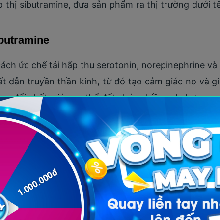
 thị sibutramine, đưa sản phẩm ra thị trường dưới t
butramine
ách ức chế tái hấp thu serotonin, norepinephrine và
t dẫn truyền thần kinh, từ đó tạo cảm giác no và 
ao đổi chất, giúp cơ thể đốt cháy nhiều calo hơn nga
ne trong giảm cân
 rãi trong điều trị béo phì, đặc biệt đối với những n
 Thuốc này thường được kê đơn kết hợp với chế đ
quả
giảm cân
tốt nhất. Một số nghiên cứu đã chỉ ra r
ơ thể trong vòng 6 tháng đến 1 năm.
ông bố trên tạp chí The Lancet vào năm 2000, cá